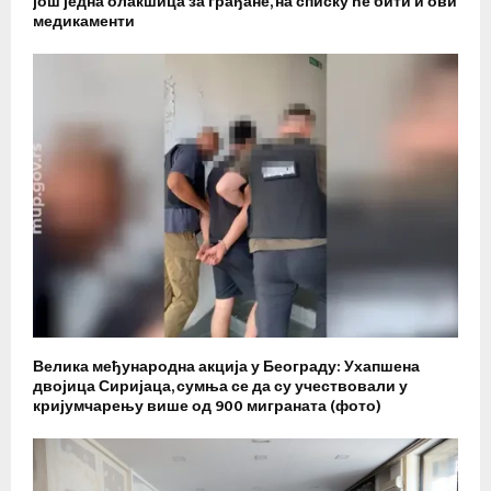
још једна олакшица за грађане, на списку ће бити и ови
медикаменти
Велика међународна акција у Београду: Ухапшена
двојица Сиријаца, сумња се да су учествовали у
кријумчарењу више од 900 миграната (фото)