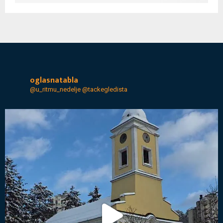
oglasnatabla
@u_ritmu_nedelje
@tackegledista