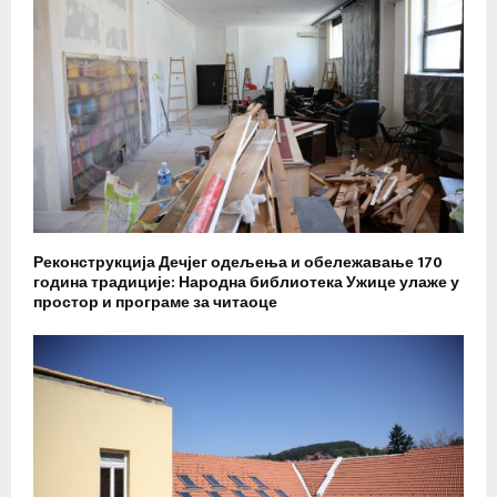
Реконструкција Дечјег одељења и обележавање 170
година традиције: Народна библиотека Ужице улаже у
простор и програме за читаоце