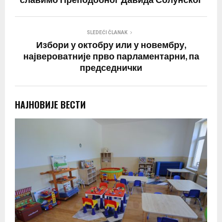
славимо Преподобног Давида Солунског
SLEDEĆI ČLANAK
Избори у октобру или у новембру,
највероватније прво парламентарни, па
председнички
НАЈНОВИЈЕ ВЕСТИ