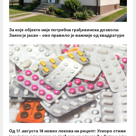
За које објекте није потребна грађевинска дозвола:
Закон је јасан – ово правило је важније од квадратуре
Од 17. августа 18 нових лекова на рецепт: Ускоро стиже