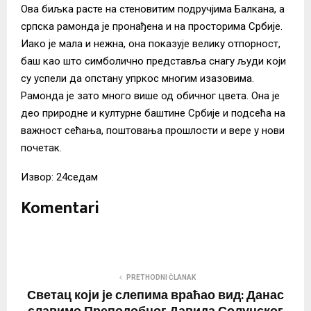
Ова биљка расте на стеновитим подручјима Балкана, а
српска рамонда је пронађена и на просторима Србије.
Иако је мала и нежна, она показује велику отпорност,
баш као што симболично представља снагу људи који
су успели да опстану упркос многим изазовима.
Рамонда је зато много више од обичног цвета. Она је
део природне и културне баштине Србије и подсећа на
важност сећања, поштовања прошлости и вере у нови
почетак.
Извор: 24седам
Komentari
PRETHODNI ČLANAK
Светац који је слепима враћао вид: Данас