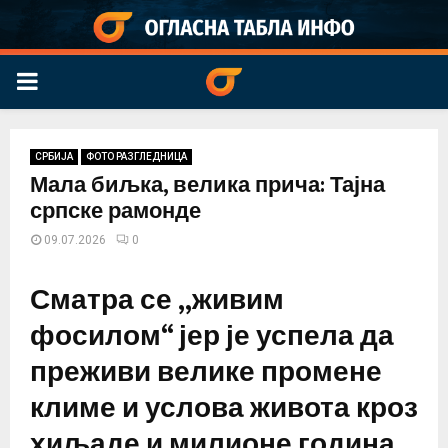
PRIMARY
MENU
СРБИЈА
ФОТО РАЗГЛЕДНИЦА
Мала биљка, велика прича: Тајна
српске рамонде
09.07.2026
0
Сматра се „живим
фосилом“ јер је успела да
преживи велике промене
климе и услова живота кроз
хиљаде и милионе година.