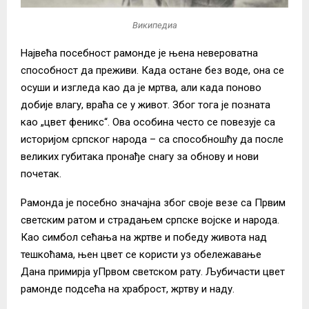
Википедиа
Највећа посебност рамонде је њена невероватна
способност да преживи. Када остане без воде, она се
осуши и изгледа као да је мртва, али када поново
добије влагу, враћа се у живот. Због тога је позната
као „цвет феникс“. Ова особина често се повезује са
историјом српског народа – са способношћу да после
великих губитака пронађе снагу за обнову и нови
почетак.
Рамонда је посебно значајна због своје везе са Првим
светским ратом и страдањем српске војске и народа.
Као симбол сећања на жртве и победу живота над
тешкоћама, њен цвет се користи уз обележавање
Дана примирја уПрвом светском рату. Љубичасти цвет
рамонде подсећа на храброст, жртву и наду.