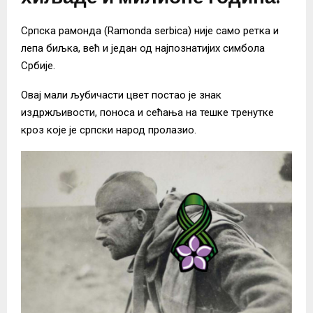
Српска рамонда (Ramonda serbica) није само ретка и
лепа биљка, већ и један од најпознатијих симбола
Србије.
Овај мали љубичасти цвет постао је знак
издржљивости, поноса и сећања на тешке тренутке
кроз које је српски народ пролазио.