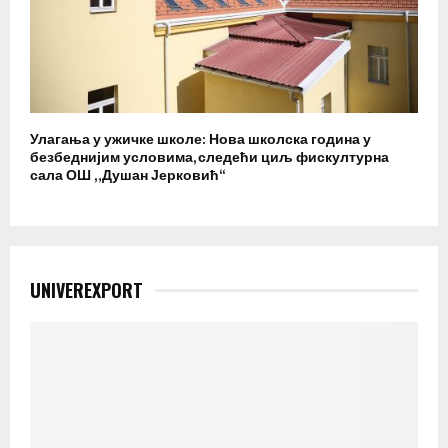
Улагања у ужичке школе: Нова школска година у
безбеднијим условима, следећи циљ фискултурна
сала ОШ „Душан Јерковић“
UNIVEREXPORT