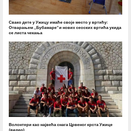
Свако дете у Ужицу имаће своје место у вртићу:
Отварањем „Бубамаре“ и нових сеоских вртића укида
се листа чекања
Волонтери као највећа снага Црвеног крста Ужице
(видео)