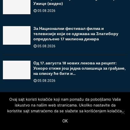
Ужице (видео)
05.08.2026
За Национални фестивал филма и
телевизије који се одржава на Златибору
опредељено 17 милиона динара
05.08.2026
Од 17. августа 18 нових лекова на рецепт:
Ускоро стиже још једна олакшица за грађане,
на списку ће бити и...
05.08.2026
Ovaj sajt koristi kolačiće koji nam pomažu da poboljšamo Vaše
iskustvo na našim web stranicama. Ukoliko nastavite da
koristite sajt smatraćemo da se slažete sa korišćenjem kolačića.
OK
@2025 - www.oglasnatabla.info. Sva prava zadržana.