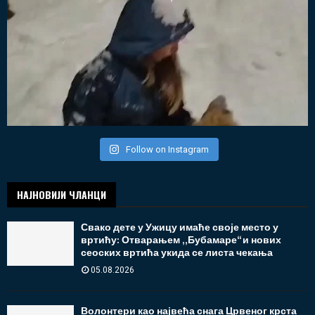
Follow on Instagram
НАЈНОВИЈИ ЧЛАНЦИ
Свако дете у Ужицу имаће своје место у
вртићу: Отварањем „Бубамаре“ и нових
сеоских вртића укида се листа чекања
05.08.2026
Волонтери као највећа снага Црвеног крста