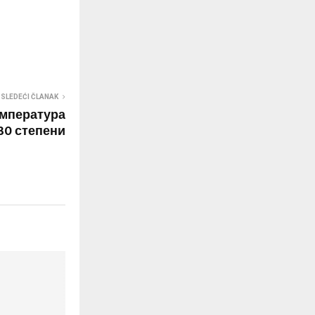
SLEDEĆI ČLANAK
емпература
30 степени