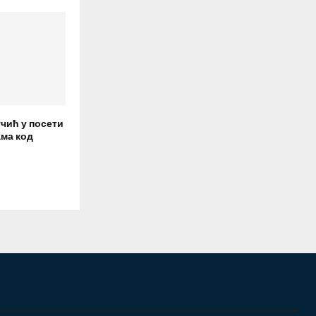
чић у посети
ма код