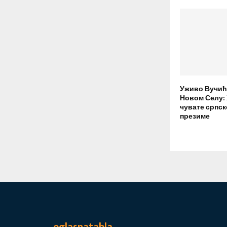
Уживо Вучић
Новом Селу:
чувате српск
презиме