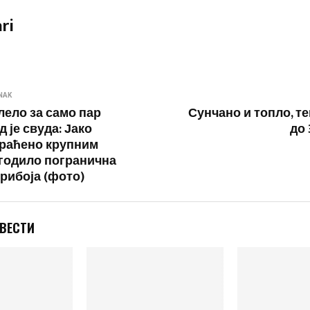
ri
NAK
лело за само пар
Сунчано и топло, т
д је свуда: Јако
до 
раћено крупним
годило погранична
Прибоја (фото)
 ВЕСТИ