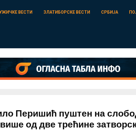
УЖИЧКЕ ВЕСТИ
ЗЛАТИБОРСКЕ ВЕСТИ
СРБИЈА
ПО
ло Перишић пуштен на слобо
 више од две трећине затворс