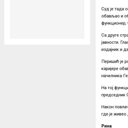
Суд је тада 
обављао и о
функционер, 
Са друге стр
јавности. Гл
издајник и д
Перишић је р
каријере оба
начелника Ге
На тој функц
председник 
Након повлач
где је живео
Рина