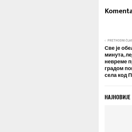
Komenta
PRETHODNI ČLA
Све је обе
минута, ле
невреме п
градом по
села код 
НАЈНОВИЈЕ