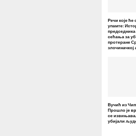
Речи које ће
упамте: Исто
председника 
сећања за уб
протеране Ср
злочиначкој 
Вучић из Чи
Прошло је вр
се извињава
убијали људ