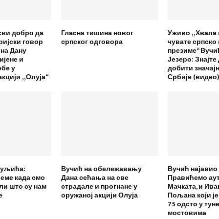
 сви добро да
Гласна тишина новог
Уживо „Хвала 
ријски говор
српског одговора
чувате српско 
на Дану
презиме“ Вучи
ијене и
Језеро: Знајте
бе у
добити значај
акцији „Олуја“
Србије (видео
пуљића:
Вучић на обележавању
Вучић најавио 
еме када смо
Дана сећања на све
Правићемо аут
ли што су нам
страдале и прогнане у
Мачката, и Ив
е
оружаној акцији Олуја
Пољана који је 
75 одсто у тун
мостовима