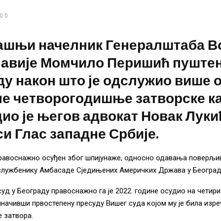
0
ашњи начелник Генералштаба В
авије Момчило Перишић пуштен 
у након што је одслужио више 
е четворогодишње затворске ка
ио је његов адвокат Новак Луки
и Глас западне Србије.
равоснажно осуђен због шпијунаже, односно одавања поверљив
службенику Амбасаде Сједињених Америчких Држава у Београд
уд у Београду правоснажно га је 2022. године осудио на четири
иначивши првостепену пресуду Вишег суда којом му је била изре
е затвора.