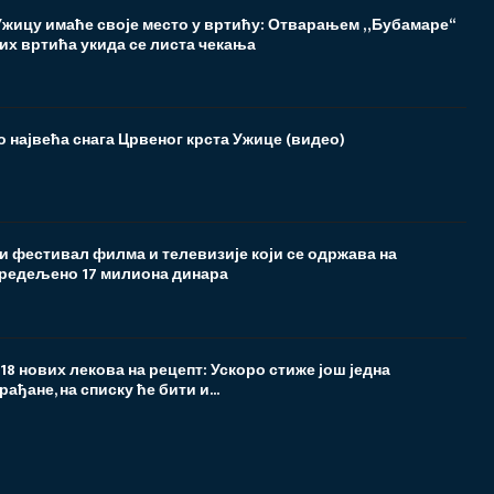
 Ужицу имаће своје место у вртићу: Отварањем „Бубамаре“
их вртића укида се листа чекања
 највећа снага Црвеног крста Ужице (видео)
и фестивал филма и телевизије који се одржава на
редељено 17 милиона динара
а 18 нових лекова на рецепт: Ускоро стиже још једна
ађане, на списку ће бити и...