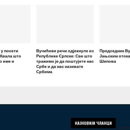
 у посети
Вучићеве речи одјекнуле из
Председник Ву
 Хвала што
Републике Српске: Све што
Јањским отока
о име и
тражимо је да поштујете нас
Шипова
Србе и да нас називате
Србима
НАЈНОВИЈИ ЧЛАНЦИ