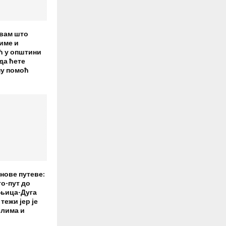
вам што
име и
ћ у општини
 да ћете
ну помоћ
)
нове путеве:
о-пут до
ањица-Дуга
тежи јер је
елима и