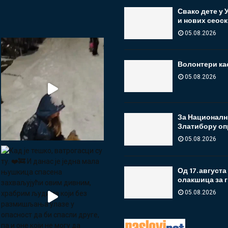
Свако дете у
и нових сеоск
05.08.2026
Волонтери као
05.08.2026
За Националн
Златибору оп
05.08.2026
Од 17. август
олакшица за гр
05.08.2026