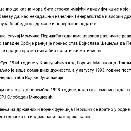
оценио да казна мора бити строжа имајући у виду функције које 
бавезу да, као некадашњи начелник Генералштаба и високи др
чува безбедност државе и поверљиве податке.
ане, случај Момчила Перишића годинама изазива различите реак
ас западне Србије раније је пренео став Војислава Шешеља да П
а је процес против њега био политички мотивисан.
ођен 1944. године у Коштунићима код Горњег Милановца. Током
вљао је више командних дужности, а у августу 1993. године пост
нералштаба Војске Југославије.
ији остао је до новембра 1998. године, када га је сменио тадаш
СРЈ Слободан Милошевић.
ења из државних и војних функција Перишић се вратио у родне
 до одласка на издржавање затворске казне.