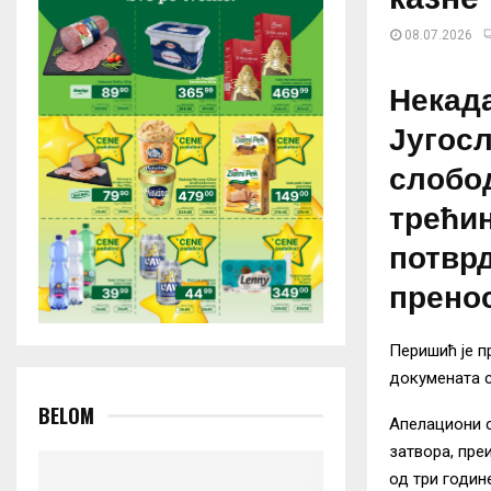
08.07.2026
Некад
Југосл
слобод
трећин
потврд
пренос
Перишић је п
докумената 
BELOM
Апелациони с
затвора, пре
од три годин