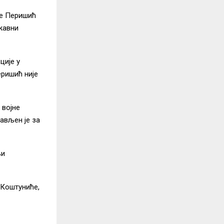
је Перишић
жавни
ције у
еришић није
 војне
ављен је за
њи
 Коштуниће,