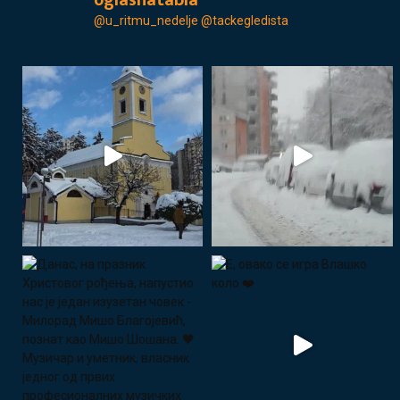
oglasnatabla
@u_ritmu_nedelje
@tackegledista