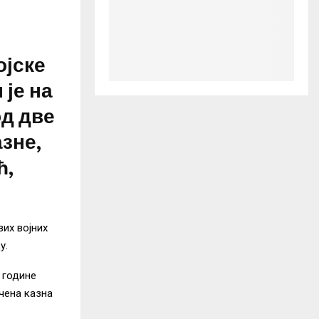
ојске
је на
од две
зне,
ћ,
их војних
у.
 године
чена казна