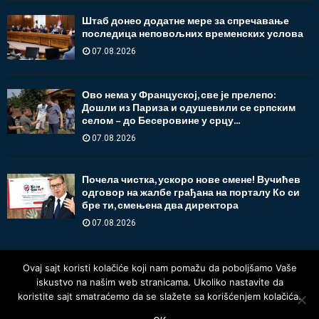
Штаб донео додатне мере за спречавање
последица неповољних временских услова
07.08.2026
Ово нема у Француској, све је прелепо:
Дошли из Париза и одушевили се српским
селом – до Бесеровине у срцу...
07.08.2026
Почела чистка, ускоро нове смене! Вучићев
одговор на жалбе грађана на порталу Ко си
бре ти, смењена два директора
07.08.2026
Ovaj sajt koristi kolačiće koji nam pomažu da poboljšamo Vaše
iskustvo na našim web stranicama. Ukoliko nastavite da
koristite sajt smatraćemo da se slažete sa korišćenjem kolačića.