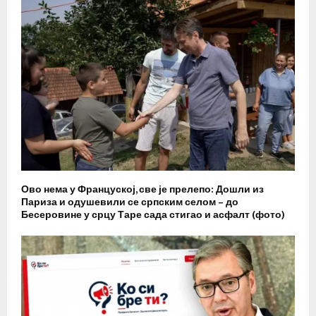
Ово нема у Француској, све је прелепо: Дошли из
Париза и одушевили се српским селом – до
Бесеровине у срцу Таре сада стигао и асфалт (фото)