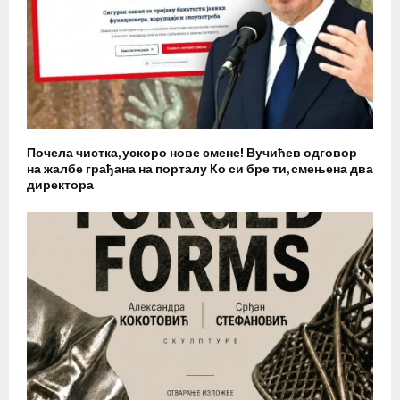
Почела чистка, ускоро нове смене! Вучићев одговор
на жалбе грађана на порталу Ко си бре ти, смењена два
директора