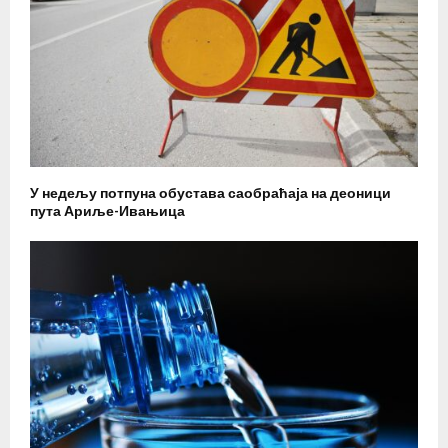
У недељу потпуна обустава саобраћаја на деоници
пута Ариље-Ивањица