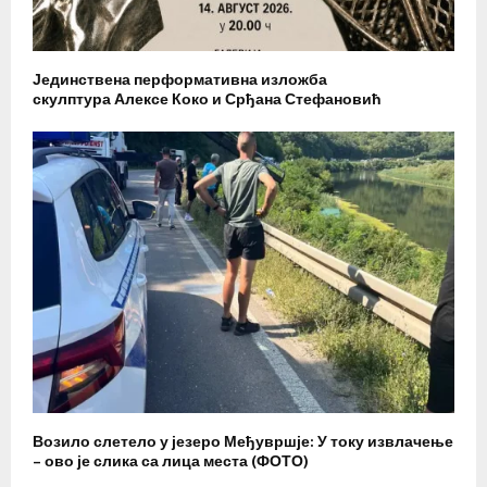
Јединствена перформативна изложба
скулптура Алексе Коко и Срђана Стефановић
Возило слетело у језеро Међувршје: У току извлачење
– ово је слика са лица места (ФОТО)