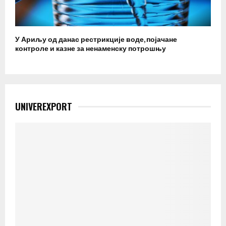
У Ариљу од данас рестрикције воде, појачане
контроле и казне за ненаменску потрошњу
UNIVEREXPORT