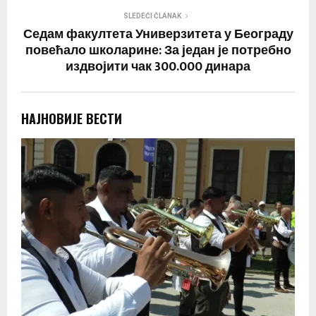
SLEDEĆI ČLANAK
Седам факултета Универзитета у Београду
повећало школарине: За један је потребно
издвојити чак 300.000 динара
НАЈНОВИЈЕ ВЕСТИ