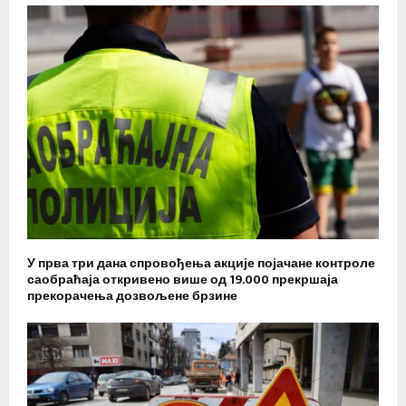
У прва три дана спровођења акције појачане контроле
саобраћаја откривено више од 19.000 прекршаја
прекорачења дозвољене брзине