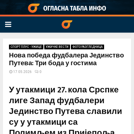
PRIMARY
MENU
СПОРТ ПЛУС - УЖИЦЕ
УЖИЧКЕ ВЕСТИ
ФОТО РАЗГЛЕДНИЦА
Нова победа фудбалера Јединство
Путева: Три бода у гостима
17.05.2026
0
У утакмици 27. кола Срспке
лиге Запад фудбалери
Јединство Путева славили
су у утакмици са
Полимљем из Пријепоља