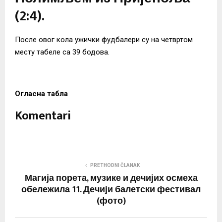
(2:4).
После овог кола ужички фудбалери су на четвртом
месту табеле са 39 бодова.
Огласна табла
Komentari
PRETHODNI ČLANAK
Магија порета, музике и дечијих осмеха
обележила 11. Дечији балетски фестивал
(фото)