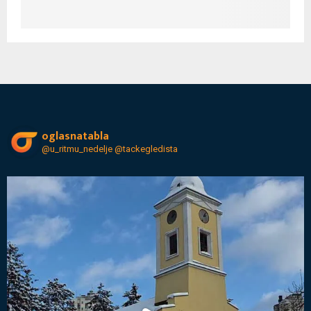
oglasnatabla
@u_ritmu_nedelje
@tackegledista