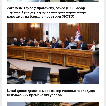
Загрмеле трубе у Драгачеву, почео је 65. Сабор
трубача: Гуча је у наредна два дана највеселија
варошица на Балкану – све гори (ФОТО)
Штаб донео додатне мере за спречавање последица
неповољних временских услова