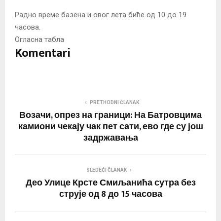
Радно време базена и овог лета биће од 10 до 19
часова.
Огласна табла
Komentari
PRETHODNI ČLANAK
Возачи, опрез на граници: На Батровцима
камиони чекају чак пет сати, ево где су још
задржавања
SLEDEĆI ČLANAK
Део Улице Крсте Смиљанића сутра без
струје од 8 до 15 часова