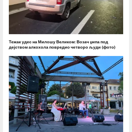
Тежак удес на Милошу Великом: Возач џипа под
дејством алкохола повредио четворо људи (фото)