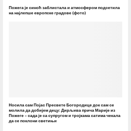
Пожега је синоћ заблистала и атмосфером подсетила
на најлепше европске градове (фото)
Носила сам Појас Пресвете Богородице док сам се
молила да добијем децу: Дирљива прича Марије из
Пожеге – сада је са супругом и тројкама сатима чекала
да се поклони светињи