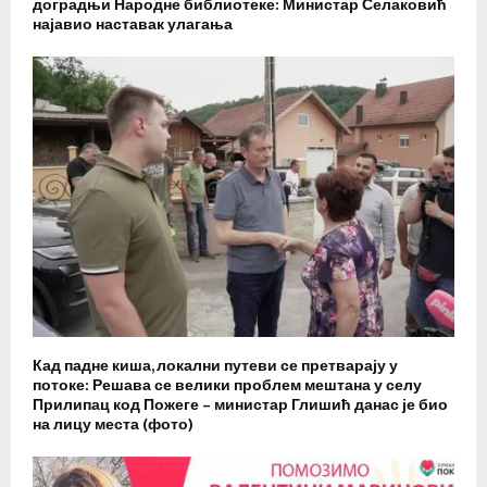
доградњи Народне библиотеке: Министар Селаковић
најавио наставак улагања
Кад падне киша, локални путеви се претварају у
потоке: Решава се велики проблем мештана у селу
Прилипац код Пожеге – министар Глишић данас је био
на лицу места (фото)