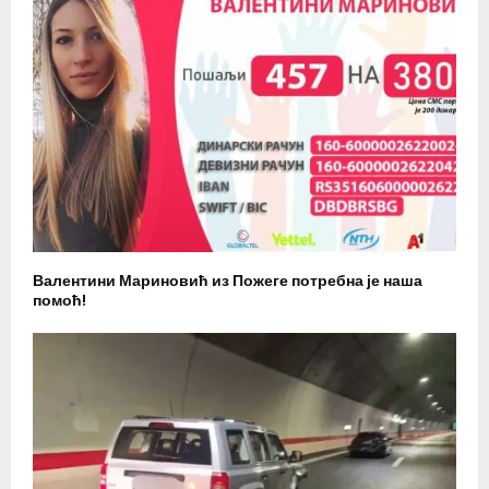
Валентини Мариновић из Пожеге потребна је наша
помоћ!