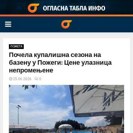
PRIMARY
MENU
ПОЖЕГА
Почела купалишна сезона на
базену у Пожеги: Цене улазница
непромењене
25.06.2026
0