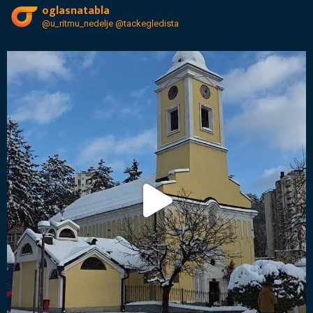
oglasnatabla
@u_ritmu_nedelje
@tackegledista