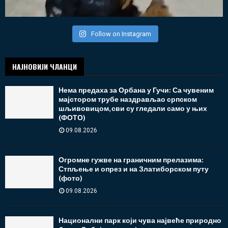
Follow on Instagram
НАЈНОВИЈИ ЧЛАНЦИ
Нема предаха за Орбана у Гучи: Са чувеним
мајстором трубе наздрављао српском
шљивовицом, сви су гледали само у њих
(ФОТО)
09.08.2026
Огромне гужве на граничним прелазима:
Стпљење и опрез и на Златиборском путу
(фото)
09.08.2026
Национални парк који чува највеће природно