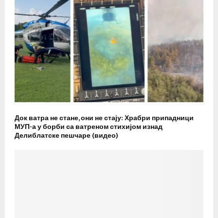
Док ватра не стане, они не стају: Храбри припадници
МУП-а у борби са ватреном стихијом изнад
Делиблатске пешчаре (видео)