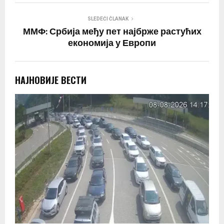
SLEDEĆI ČLANAK
ММФ: Србија међу пет најбрже растућих
економија у Европи
НАЈНОВИЈЕ ВЕСТИ