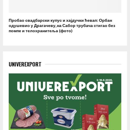
Пробао свадбарски купус и хајдучки ћевап: Орбан
одушевио у Драгачеву, на Сабор трубача стигао без
помпе и телохранитеља (фото)
UNIVEREXPORT