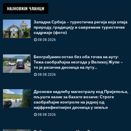
НАЈНОВИЈИ ЧЛАНЦИ
Западна Србија – туристичка регија која спаја
природу, традицију и савремене туристичке
садржаје (фото)
08.08.2026
Београђанин остао без оба точка на ауту:
Тежа саобраћајна незгода у Великој Жупи –
то је ризична деоница на путу...
08.08.2026
Дронови надлећу магистралу код Пријепоља,
пљуште казне за бахате возаче: Строге
саобраћајне контроле на једној од
најфрекфентнијих деоница у земљи
08.08.2026