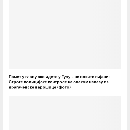
Памет у главу ако идете у Гучу – не возите пијани:
Строге полицијске контроле на сваком излазу из
драгачевске варошице (фото)