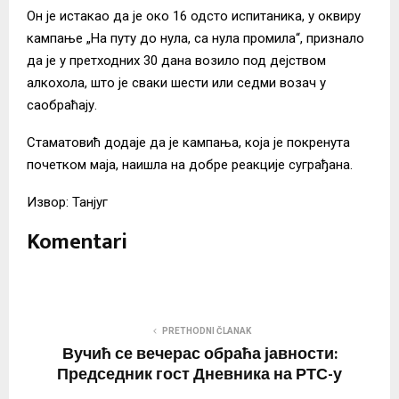
Он је истакао да је око 16 одсто испитаника, у оквиру
кампање „На путу до нула, са нула промила“, признало
да је у претходних 30 дана возило под дејством
алкохола, што је сваки шести или седми возач у
саобраћају.
Стаматовић додаје да је кампања, која је покренута
почетком маја, наишла на добре реакције суграђана.
Извор: Танјуг
Komentari
PRETHODNI ČLANAK
Вучић се вечерас обраћа јавности:
Председник гост Дневника на РТС-у