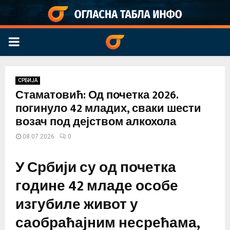
PRIMARY
MENU
СРБИЈА
Стаматовић: Од почетка 2026.
погинуло 42 младих, сваки шести
возач под дејством алкохола
08.07.2026
0
У Србији су од почетка
године 42 младе особе
изгубиле живот у
саобраћајним несрећама,