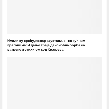
Имали су срећу, пожар заустављен на кућним
праговима: И даље траје даноноћна борба са
ватреном стихијом код Краљева