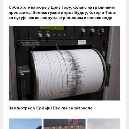
Срби хрле на море у Црну Гору, колапс на граничним
прелазима: Велике гужве и кроз Будву, Котор и Тиват –
ко путује нек се наоружа стрпљењем и понесе воде
Земљотрес у Србији! Ево где се затресло