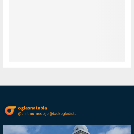
oglasnatabla
@u_ritmu_nedelje
@tackegledista