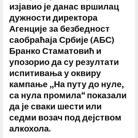
изјавио је данас вршилац
дужности директора
Агенције за безбедност
саобраћаја Србије (АБС)
Бранко Стаматовић и
упозорио да су резултати
испитивања у оквиру
кампање „На путу до нуле,
са нула промила“ показали
да је сваки шести или
седми возач под дејством
алкохола.