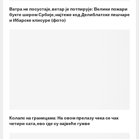
Ватра не посустаје, ветар је потпирује: Велики пожари
букте широм Србије, најтеже код Делиблатске пешчаре
и Ибарске клисуре (фото)
Колапс на границама: На овом прелазу чека се чак
четири сата, ево где су највеће гужве