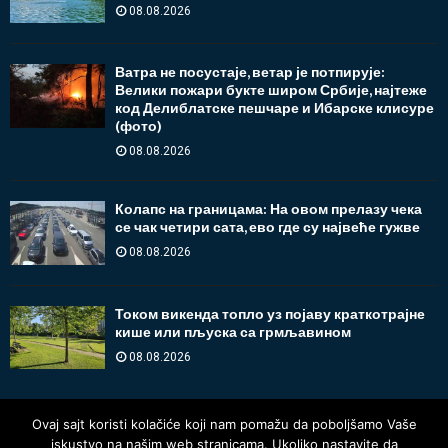
08.08.2026
Ватра не посустаје, ветар је потпирује:
Велики пожари букте широм Србије, најтеже
код Делиблатске пешчаре и Ибарске клисуре
(фото)
08.08.2026
Колапс на границама: На овом прелазу чека
се чак четири сата, ево где су највеће гужве
08.08.2026
Током викенда топло уз појаву краткотрајне
кише или пљуска са грмљавином
08.08.2026
Ovaj sajt koristi kolačiće koji nam pomažu da poboljšamo Vaše
iskustvo na našim web stranicama. Ukoliko nastavite da