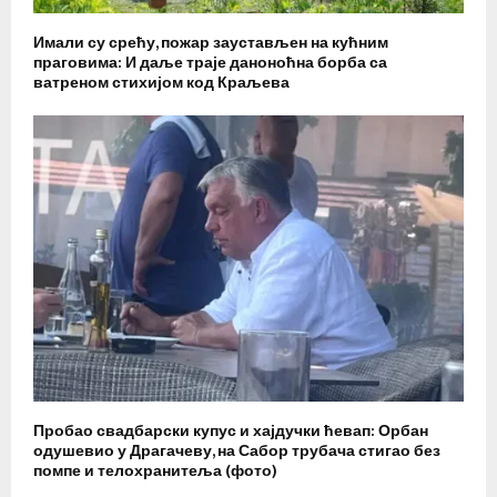
Имали су срећу, пожар заустављен на кућним
праговима: И даље траје даноноћна борба са
ватреном стихијом код Краљева
Пробао свадбарски купус и хајдучки ћевап: Орбан
одушевио у Драгачеву, на Сабор трубача стигао без
помпе и телохранитеља (фото)