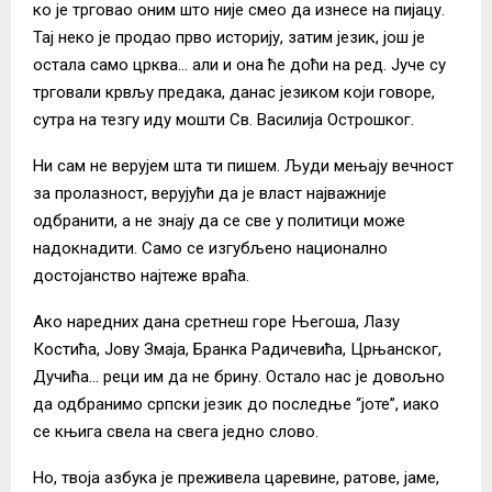
ко је трговао оним што није смео да изнесе на пијацу.
Тај неко је продао прво историју, затим језик, још је
остала само црква… али и она ће доћи на ред. Јуче су
трговали крвљу предака, данас језиком који говоре,
сутра на тезгу иду мошти Св. Василија Острошког.
Ни сам не верујем шта ти пишем. Људи мењају вечност
за пролазност, верујући да је власт најважније
одбранити, а не знају да се све у политици може
надокнадити. Само се изгубљено национално
достојанство најтеже враћа.
Ако наредних дана сретнеш горе Његоша, Лазу
Костића, Јову Змаја, Бранка Радичевића, Црњанског,
Дучића… реци им да не брину. Остало нас је довољно
да одбранимо српски језик до последње “јоте”, иако
се књига свела на свега једно слово.
Но, твоја азбука је преживела царевине, ратове, јаме,