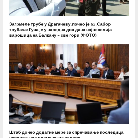
Загрмеле трубе у Драгачеву, почео је 65. Сабор
трубача: Гуча је у наредна два дана највеселија
варошица на Балкану – све гори (ФОТО)
Штаб донео додатне мере за спречавање последица
неповољних временских услова