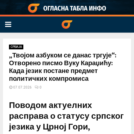
PRIMARY
MENU
СРБИЈА
„Твојом азбуком се данас тргује“:
Отворено писмо Вуку Караџићу:
Када језик постане предмет
политичких компромиса
07.07.2026
0
Поводом актуелних
расправа о статусу српског
језика у Црној Гори,