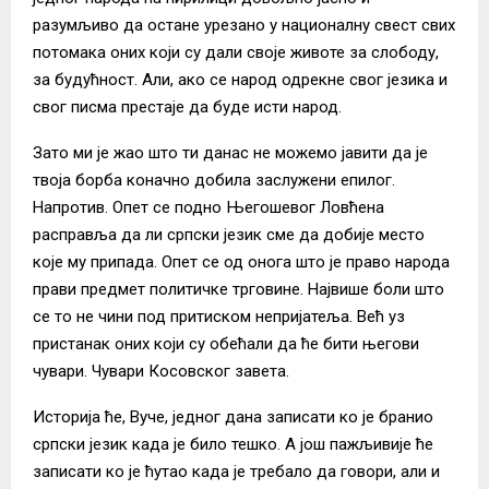
разумљиво да остане урезано у националну свест свих
потомака оних који су дали своје животе за слободу,
за будућност. Али, ако се народ одрекне свог језика и
свог писма престаје да буде исти народ.
Зато ми је жао што ти данас не можемо јавити да је
твоја борба коначно добила заслужени епилог.
Напротив. Опет се подно Његошевог Ловћена
расправља да ли српски језик сме да добије место
које му припада. Опет се од онога што је право народа
прави предмет политичке трговине. Највише боли што
се то не чини под притиском непријатеља. Већ уз
пристанак оних који су обећали да ће бити његови
чувари. Чувари Косовског завета.
Историја ће, Вуче, једног дана записати ко је бранио
српски језик када је било тешко. А још пажљивије ће
записати ко је ћутао када је требало да говори, али и