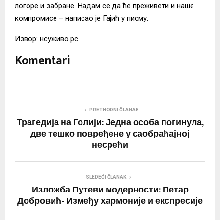
логоре и забране. Надам се да ће преживети и наше
компромисе – написао је Гајић у писму.
Извор: нсуживо.рс
Komentari
PRETHODNI ČLANAK
Трагедија на Голији: Једна особа погинула,
две тешко повређене у саобраћајној
несрећи
SLEDEĆI ČLANAK
Изложба Путеви модерности: Петар
Добровић- Између хармоније и експресије