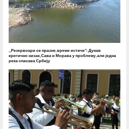
„Резервоари се празне, време истиче“: Дунав
критично низак, Сава и Морава у проблему, али једна
река спасава Србију