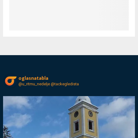
oglasnatabla
@u_ritmu_nedelje
@tackegledista