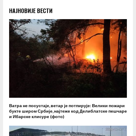
НАЈНОВИЈЕ ВЕСТИ
Ватра не посустаје, ветар је потпирује: Велики пожари
букте широм Србије, најтеже код Делиблатске пешчаре
и Ибарске клисуре (фото)