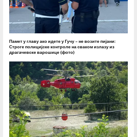
Памет у главу ако идете у Гучу – не возите пијани:
Строге полицијске контроле на сваком излазу из
драгачевске варошице (фото)