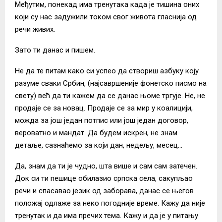
Међутим, понекад има тренутака када је тишина оних
који су нас задужили током свог живота гласнија од
речи живих.
Зато ти данас и пишем.
Не да те питам како си успео да створиш азбуку коју
разуме сваки Србин, (најсавршеније фонетско писмо на
свету) већ да ти кажем да се данас њоме тргује. Не, не
продаје се за новац. Продаје се за мир у коалицији,
можда за још један потпис или још један договор,
вероватно и мандат. Да будем искрен, не знам
детаље, сазнаћемо за који дан, недељу, месец…
Да, знам да ти је чудно, шта више и сам сам затечен.
Док си ти пешице обилазио српска села, сакупљао
речи и спасавао језик од заборава, данас се његов
положај одлаже за неко погодније време. Кажу да није
тренутак и да има пречих тема. Кажу и да је у питању