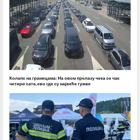
Колапс на границама: На овом прелазу чека се чак
четири сата, ево где су највеће гужве