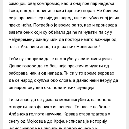
само још овај компромис, као и онај пре пар недеља.
Тако, ваљда, почиње сваки (српски) пораз. Не бринем
се ја превише, јер ниједан народ није изгубио свој језик
преко ноћи. Потребно је време за то, као и проневера
завета оних који су обећали да ће га чувати, па су у
међувремену закључили да постоји нешто важније од
њега. Ако ниси знао, то је за њих Нови завет!
Теби су говорили да је немогуће угасити живи језик.
Данас говоре да то баш није практично чувати од
заборава, чак и од напада. Ти си у то време веровао
да се народ окупља око слова, а данас неки верују да
се народ окупља око политичких функција.
Ти си знао да се држава може изгубити, па поново
створити, као феникс из пепела. То нас је најбоље
Албанска голгота научила. Крвава стаза трагова у
снегу од Мојковца до Крфа, исписала је историју
једног народа на ћирилици довољно јасно и