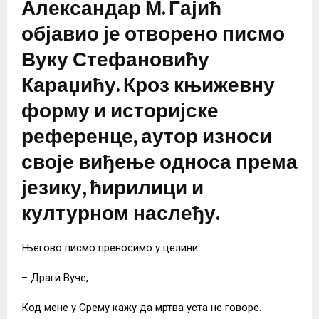
Александар М. Гајић
објавио је отворено писмо
Вуку Стефановићу
Караџићу. Кроз књижевну
форму и историјске
референце, аутор износи
своје виђење односа према
језику, ћирилици и
културном наслеђу.
Његово писмо преносимо у целини.
– Драги Вуче,
Код мене у Срему кажу да мртва уста не говоре.