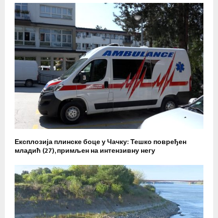
Експлозија плинске боце у Чачку: Тешко повређен
младић (27), примљен на интензивну негу