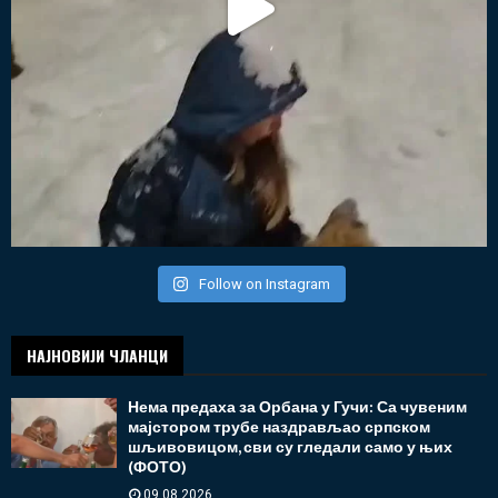
Follow on Instagram
НАЈНОВИЈИ ЧЛАНЦИ
Нема предаха за Орбана у Гучи: Са чувеним
мајстором трубе наздрављао српском
шљивовицом, сви су гледали само у њих
(ФОТО)
09.08.2026