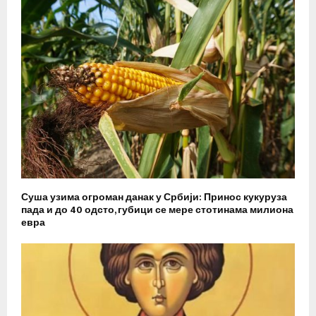
Суша узима огроман данак у Србији: Принос кукуруза
пада и до 40 одсто, губици се мере стотинама милиона
евра