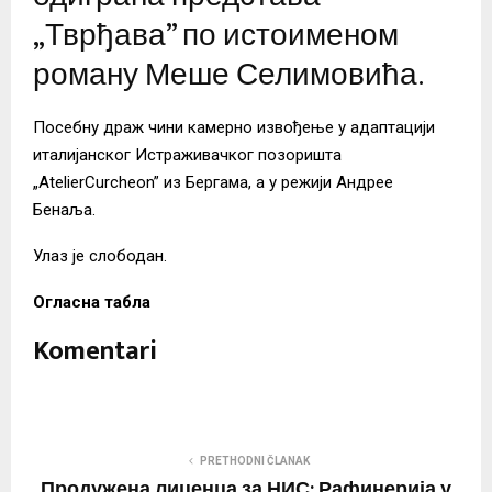
„Тврђава” по истоименом
роману Меше Селимовића.
Посебну драж чини камерно извођење у адаптацији
италијанског Истраживачког позоришта
„AtelierCurcheon” из Бергама, а у режији Андрее
Бенаља.
Улаз је слободан.
Огласна табла
Komentari
PRETHODNI ČLANAK
Продужена лиценца за НИС: Рафинерија у