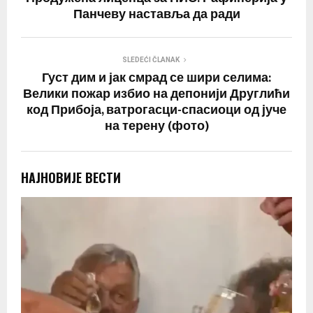
Панчеву наставља да ради
SLEDEĆI ČLANAK
Густ дим и јак смрад се шири селима:
Велики пожар избио на депонији Друглићи
код Прибоја, ватрогасци-спасиоци од јуче
на терену (фото)
НАЈНОВИЈЕ ВЕСТИ