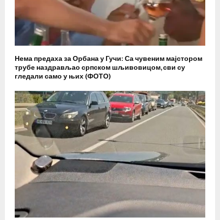
Нема предаха за Орбана у Гучи: Са чувеним мајстором
трубе наздрављао српском шљивовицом, сви су
гледали само у њих (ФОТО)