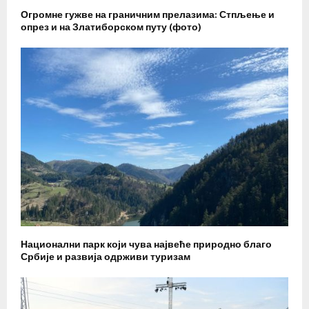
Огромне гужве на граничним прелазима: Стпљење и
опрез и на Златиборском путу (фото)
Национални парк који чува највеће природно благо
Србије и развија одрживи туризам