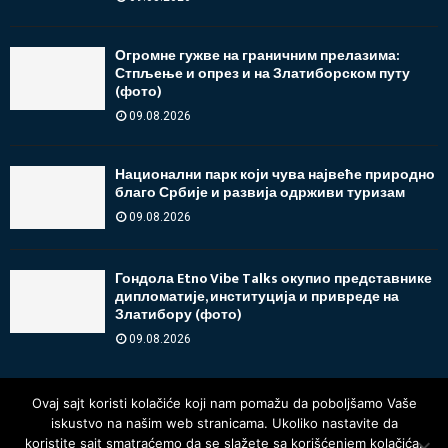
Огромне гужве на граничним прелазима:
Стпљење и опрез и на Златиборском путу
(фото)
09.08.2026
Национални парк који чува највеће природно
благо Србије и развија одрживи туризам
09.08.2026
Гондола Etno Vibe Talks окупио представнике
дипломатије, институција и привреде на
Златибору (фото)
09.08.2026
Ovaj sajt koristi kolačiće koji nam pomažu da poboljšamo Vaše
iskustvo na našim web stranicama. Ukoliko nastavite da
koristite sajt smatraćemo da se slažete sa korišćenjem kolačića.