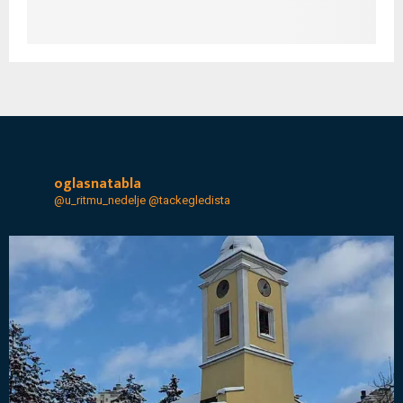
oglasnatabla
@u_ritmu_nedelje
@tackegledista