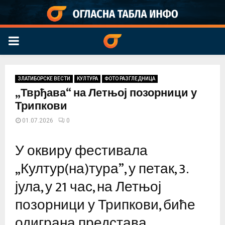
PRIMARY
MENU
ЗЛАТИБОРСКЕ ВЕСТИ
КУЛТУРА
ФОТО РАЗГЛЕДНИЦА
„Тврђава“ на Летњој позорници у
Трипкови
01.07.2026
0
У оквиру фестивала
„Култур(на)тура”, у петак, 3.
јула, у 21 час, на Летњој
позорници у Трипкови, биће
одиграна представа