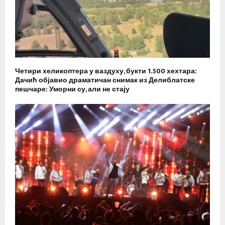
Четири хеликоптера у ваздуху, букти 1.500 хехтара:
Дачић објавио драматичан снимак из Делиблатске
пешчаре: Уморни су, али не стају