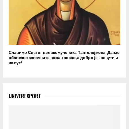
Славимо Светог великомученика Пантелејмона: Данас
обавезно започните важан посао, а добро је кренути и
на пут!
UNIVEREXPORT