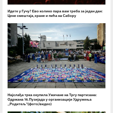
Идете у Гучу? Ево колико пара вам треба за један дан:
Цене смештаја, хране и пића на Сабору
Најслађа трка окупила Ужичане на Тргу партизана:
Одржана 16. Пузијада у организацији Удружења
„Родитељ“(фото/видео)