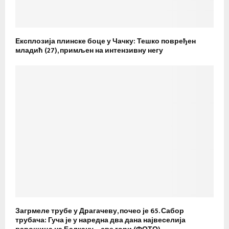
Експлозија плинске боце у Чачку: Тешко повређен
младић (27), примљен на интензивну негу
Загрмеле трубе у Драгачеву, почео је 65. Сабор
трубача: Гуча је у наредна два дана највеселија