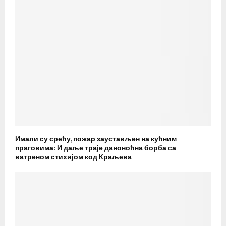
Имали су срећу, пожар заустављен на кућним
праговима: И даље траје даноноћна борба са
ватреном стихијом код Краљева