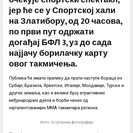
јер ће се у Спортској хали
на Златибору, од 20 часова,
по први пут одржати
догађај БФЛ 3, уз до сада
најјачу борилачку карту
овог такмичења.
Публика ће имати прилику да прати наступе бораца из
Србије, Бразила, Хрватске, Италије, Молдавије, Турске и
других земаља, као и велики број атрактивних
међународних дуела и борби неких од
најталентованијих ММА такмичара региона.
Фото: Уступљена фотографија