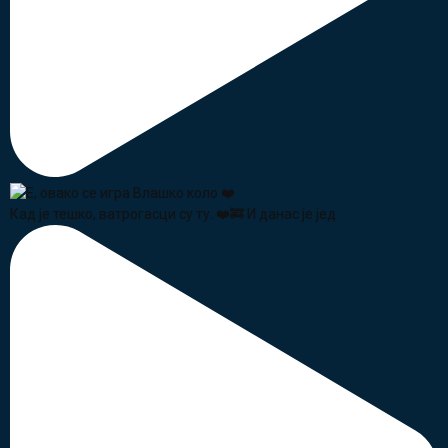
Кад је тешко, ватрогасци су ту. ❤️🚒 И данас је јед