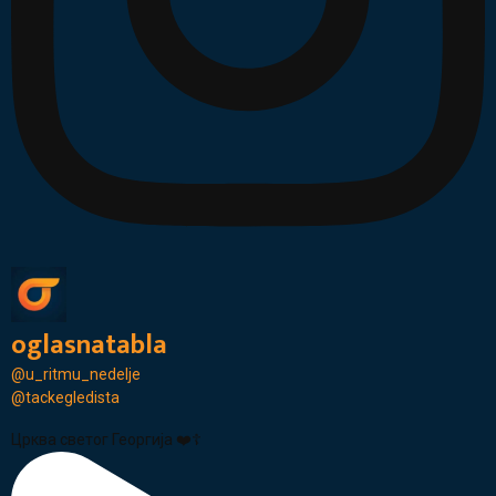
oglasnatabla
@u_ritmu_nedelje
@tackegledista
Црква светог Георгија ❤️☦️