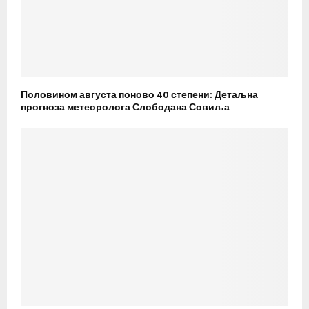
Половином августа поново 40 степени: Детаљна
прогноза метеоролога Слободана Совиља