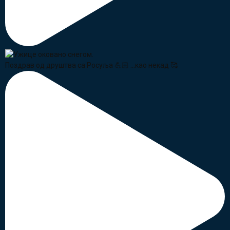
Поздрав од друштва са Росуља 💪🏻 ...као некад 🥰