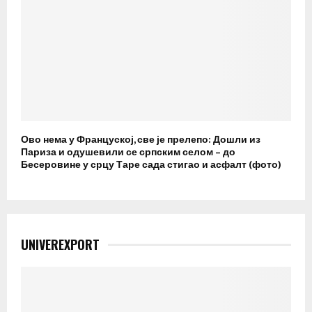
Ово нема у Француској, све је прелепо: Дошли из
Париза и одушевили се српским селом – до
Бесеровине у срцу Таре сада стигао и асфалт (фото)
UNIVEREXPORT