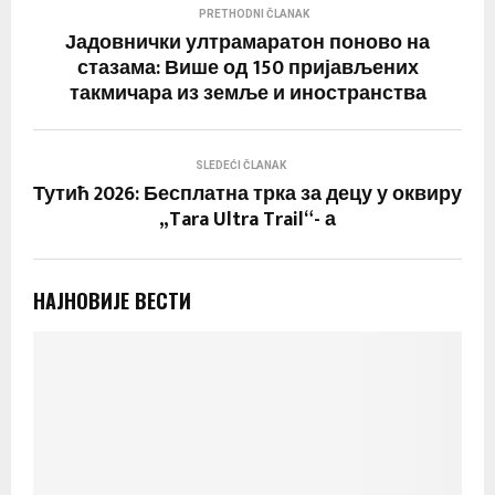
PRETHODNI ČLANAK
Јадовнички ултрамаратон поново на
стазама: Више од 150 пријављених
такмичара из земље и иностранства
SLEDEĆI ČLANAK
Тутић 2026: Бесплатна трка за децу у оквиру
„Tara Ultra Trail“- а
НАЈНОВИЈЕ ВЕСТИ