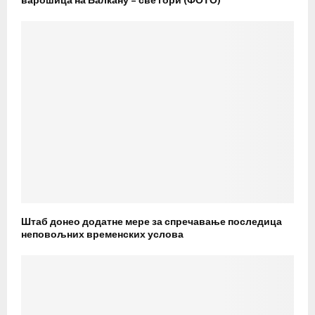
варошица на Балкану – све гори (ФОТО)
Штаб донео додатне мере за спречавање последица
неповољних временских услова