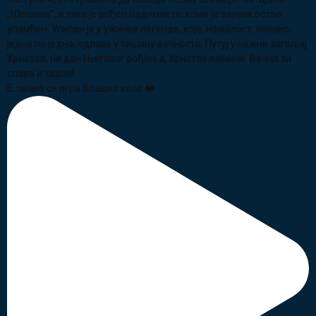
Е, овако се игра Влашко коло ❤️