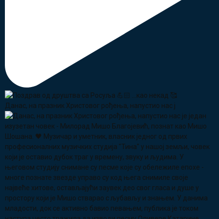
Данас, на празник Христовог рођења, напустио нас ј