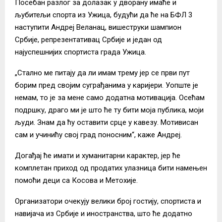
Посебан разлог за долазак у дворану имаће и
љубитељи спорта из Ужица, будући да ће на БФЛ 3
наступити Андреј Веланац, вишеструки шампион
Србије, репрезентативац Србије и један од
најуспешнијих спортиста града Ужица.
„Стално ме питају да ли имам трему јер се први пут
борим пред својим суграђанима у каријери. Уопште је
немам, то је за мене само додатна мотивација. Осећам
подршку, драго ми је што ће ту бити моја публика, моји
људи. Знам да ћу оставити срце у кавезу. Мотивисан
сам и учинићу свој град поносним“, каже Андреј.
Догађај ће имати и хуманитарни карактер, јер ће
комплетан приход од продатих улазница бити намењен
помоћи деци са Косова и Метохије.
Организатори очекују велики број гостију, спортиста и
навијача из Србије и иностранства, што ће додатно