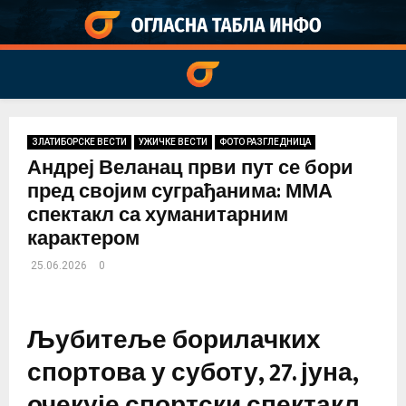
PRIMARY
MENU
ЗЛАТИБОРСКЕ ВЕСТИ
УЖИЧКЕ ВЕСТИ
ФОТО РАЗГЛЕДНИЦА
Андреј Веланац први пут се бори
пред својим суграђанима: ММА
спектакл са хуманитарним
карактером
25.06.2026
0
Љубитеље борилачких
спортова у суботу, 27. јуна,
очекује спортски спектакл,