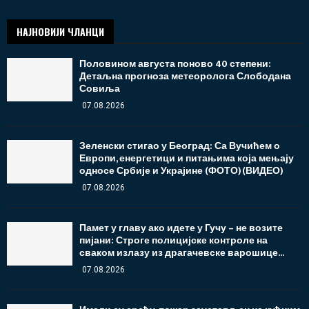
НАЈНОВИЈИ ЧЛАНЦИ
Половином августа поново 40 степени:
Детаљна прогноза метеоролога Слободана
Совиља
07.08.2026
Зеленски стигао у Београд: Са Вучићем о
Европи, енергетици и питањима која мењају
односе Србије и Украјине (ФОТО)(ВИДЕО)
07.08.2026
Памет у главу ако идете у Гучу – не возите
пијани: Строге полицијске контроле на
сваком излазу из драгачевске варошице...
07.08.2026