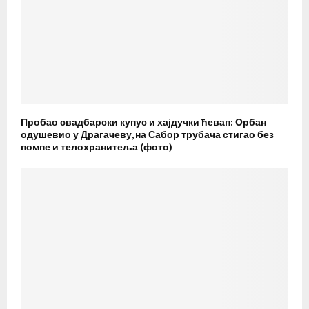
Пробао свадбарски купус и хајдучки ћевап: Орбан
одушевио у Драгачеву, на Сабор трубача стигао без
помпе и телохранитеља (фото)