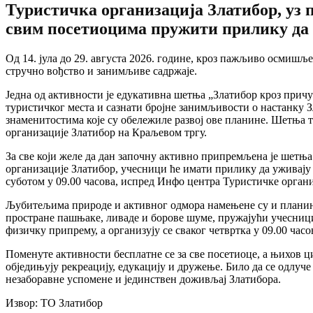
Туристичка организација Златибор, уз 
свим посетиоцима пружити прилику да 
Од 14. јула до 29. августа 2026. године, кроз пажљиво осмишље
стручно вођство и занимљиве садржаје.
Једна од активности је едукативна шетња „Златибор кроз причу
туристичког места и сазнати бројне занимљивости о настанку З
знаменитостима које су обележиле развој ове планине. Шетња тр
организације Златибор на Краљевом тргу.
За све који желе да дан започну активно припремљена је шетњ
организације Златибор, учесници ће имати прилику да уживају
суботом у 09.00 часова, испред Инфо центра Туристичке орган
Љубитељима природе и активног одмора намењене су и планина
простране пашњаке, ливаде и борове шуме, пружајући учесници
физичку припрему, а организују се сваког четвртка у 09.00 ча
Поменуте активности бесплатне се за све посетиоце, а њихов ц
обједињују рекреацију, едукацију и дружење. Било да се одлуче
незаборавне успомене и јединствен доживљај Златибора.
Извор: ТО Златибор