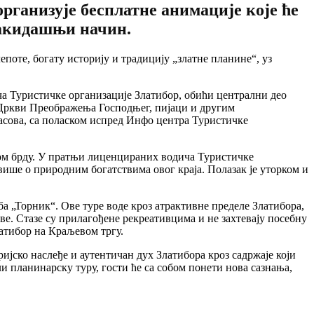
рганизује бесплатне анимације које ће
вакидашњи начин.
епоте, богату историју и традицију „златне планине“, уз
ча Туристичке организације Златибор, обићи централни део
, Цркви Преображења Господњег, пијаци и другим
 часова, са поласком испред Инфо центра Туристичке
ном брду. У пратњи лиценцираних водича Туристичке
ише о природним богатствима овог краја. Полазак је уторком и
„Торник“. Ове туре воде кроз атрактивне пределе Златибора,
е. Стазе су прилагођене рекреативцима и не захтевају посебну
латибор на Краљевом тргу.
јско наслеђе и аутентичан дух Златибора кроз садржаје који
и планинарску туру, гости ће са собом понети нова сазнања,