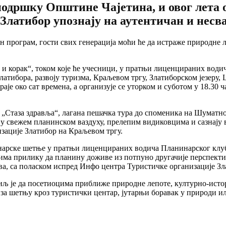
подршку Општине Чајетина, и овог лета о
Златибор упознају на аутентичан и нес
н програм, гости свих генерација моћи ће да истраже природне л
 и корак“, током које ће учесници, у пратњи лиценцираних води
латибора, развоју туризма, Краљевом тргу, Златиборском језеру
аје око сат времена, а организује се уторком и суботом у 18.30
а „Стаза здравља“, лагана пешачка тура до споменика на Шумат
 у свежем планинском ваздуху, прелепим видиковцима и сазнају в
изације Златибор на Краљевом тргу.
рске шетње у пратњи лиценцираних водича Планинарског клуба 
ма прилику да планину доживе из потпуно другачије перспектив
сова, са поласком испред Инфо центра Туристичке организације З
иљ је да посетиоцима приближе природне лепоте, културно-истори
 за шетњу кроз туристички центар, јутарњи боравак у природи ил