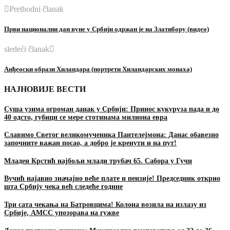
Prethodni članak
Први национални дан вуне у Србији одржан је на Златибору (видео)
sledeći članak
Анђеоски образи Хиландара (портрети Хиландарских монаха)
НАЈНОВИЈЕ ВЕСТИ
Суша узима огроман данак у Србији: Принос кукуруза пада и до
40 одсто, губици се мере стотинама милиона евра
Славимо Светог великомученика Пантелејмона: Данас обавезно
започните важан посао, а добро је кренути и на пут!
Младен Крстић најбољи млади трубач 65. Сабора у Гучи
Вучић најавио значајно веће плате и пензије! Председник открио
шта Србију чека већ следеће године
Три сата чекања на Батровцима! Колона возила на излазу из
Србије, АМСС упозорава на гужве