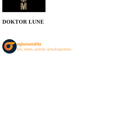
DOKTOR LUNE
oglasnatabla
@u_ritmu_nedelje
@tackegledista