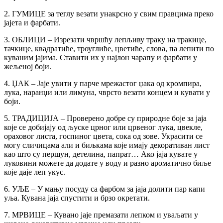
2. ГУМИЦЕ за теглу везати унакрсно у свим правцима преко
јајета и фарбати.
3. ОБЛИЦИ – Изрезати чвршћу лепљиву траку на тракице,
тачкице, квадратиће, троуглиће, цветиће, слова, па лепити по
куваним јајима. Ставити их у најлон чарапу и фарбати у
жељеној боји.
4. ЏАК – Јаје увити у парче мрежастог џака од кромпира,
лука, наранџи или лимуна, чврсто везати концем и кувати у
боји.
5. ТРАДИЦИЈА – Проверено добре су природне боје за јаја
које се добијају од љуске црног или црвеног лука, цвекле,
ораховог листа, госпиног цвета, сока од зове. Украсити се
могу сличицама али и биљкама које имају декоративан лист
као што су першун, детелина, папрат… Ако јаја кувате у
луковини можете да додате у воду и разно ароматично биље
које даје леп укус.
6. УЉЕ – У мању посуду са фарбом за јаја долити пар капи
уља. Кувана јаја спустити и брзо окретати.
7. МРВИЦЕ – Кувано јаје премазати лепком и уваљати у