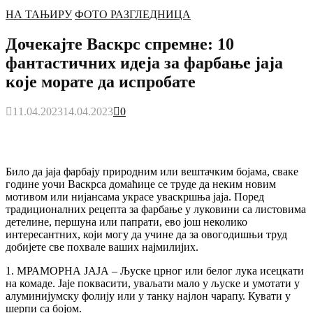
НА ТАЊИРУ
ФОТО РАЗГЛЕДНИЦА
Дочекајте Васкрс спремне: 10
фантастичних идеја за фарбање јаја
које морате да испробате
11.04.2023
14.04.2023
0
Било да јаја фарбају природним или вештачким бојама, сваке
године уочи Васкрса домаћице се труде да неким новим
мотивом или нијансама украсе уваскршња јаја. Поред
традиционалних рецепта за фарбање у луковини са листовима
детелине, першуна или папрати, ево још неколико
интересантних, који могу да учине да за овогодишњи труд
добијете све похвале ваших најмилијих.
1. МРАМОРНА ЈАЈА – Љуске црног или белог лука исецкати
на комаде. Јаје поквасити, уваљати мало у љуске и умотати у
алуминијумску фолију или у танку најлон чарапу. Кувати у
шерпи са бојом.