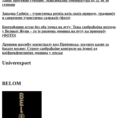
Данас претежно сунчано: Максимална температура од 32 до 36
степени
Западна Србија – туристичка регија која спаја природу, традицију
и савремене туристичке садржаје (фото)
Београђанин остао без оба точка на ауту: Тежа саобраћајна незгода
у Великој Жупи – то је ризична деоница на путу ка приморју
(ФОТО)
Дронови надлећу магистралу код Пријепоља, пљуште казне за
бахате возаче: Строге саобраћајне контроле на једној од
најфрекфентнијих деоница у земљи
Univerexport
BELOM