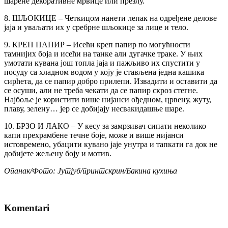
шарене декоративне мрвице или презлу.
8. ШЉОКИЦЕ – Четкицом нанети лепак на одређене делове
јаја и уваљати их у сребрне шљокице за лице и тело.
9. КРЕП ПАПИР – Исећи креп папир по могућности
тамнијих боја и исећи на танке али дугачке траке. У њих
умотати кувана још топла јаја и пажљиво их спустити у
посуду са хладном водом у коју је стављена једна кашика
сирћета, да се папир добро прилепи. Извадити и оставити да
се осуши, али не треба чекати да се папир скроз стегне.
Најбоље је користити више нијанси ођедном, црвену, жуту,
плаву, зелену… јер се добијају несвакидашње шаре.
10. БРЗО И ЛАКО – У кесу за замрзивач сипати неколико
капи прехрамбене течне боје, може и више нијанси
истовремено, убацити кувано јаје унутра и тапкати га док не
добијете жељену боју и мотив.
Опанак/Фото: Јутјуб/принтскрин/Бакина кухиња
Komentari