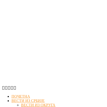
Facebook
Twitter
Instagram
Youtube
Email
ПОЧЕТНА
ВЕСТИ ИЗ СРБИЈЕ
ВЕСТИ ИЗ ОКРУГА