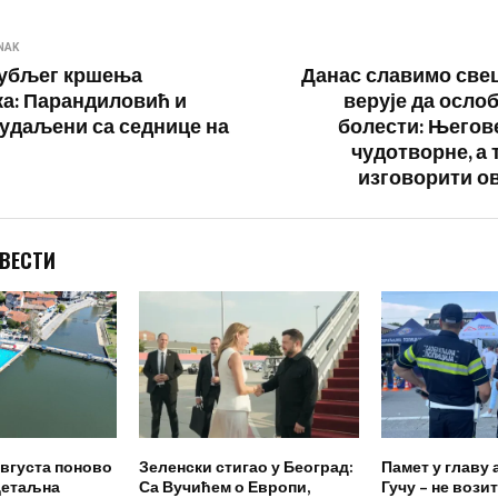
NAK
рубљег кршења
Данас славимо свеца
а: Парандиловић и
верује да осло
удаљени са седнице на
болести: Његов
чудотворне, а 
изговорити о
 ВЕСТИ
вгуста поново
Зеленски стигао у Београд:
Памет у главу 
Детаљна
Са Вучићем о Европи,
Гучу – не возит