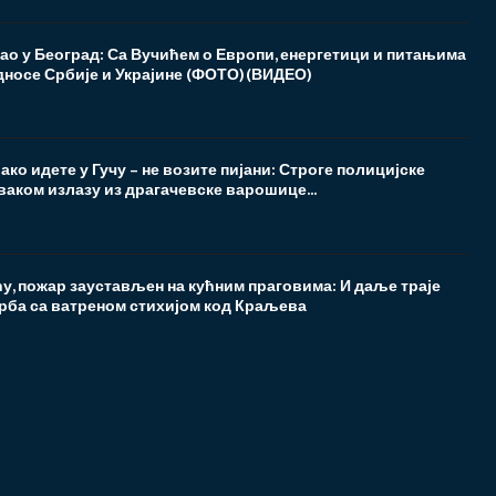
ао у Београд: Са Вучићем о Европи, енергетици и питањима
односе Србије и Украјине (ФОТО)(ВИДЕО)
 ако идете у Гучу – не возите пијани: Строге полицијске
ваком излазу из драгачевске варошице...
у, пожар заустављен на кућним праговима: И даље траје
рба са ватреном стихијом код Краљева