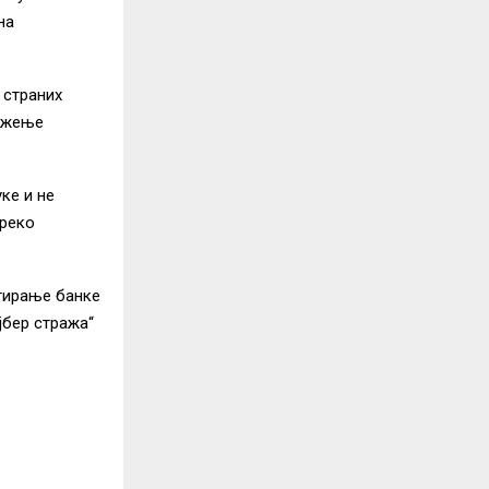
на
 страних
ражење
ке и не
преко
ктирање банке
јбер стража“