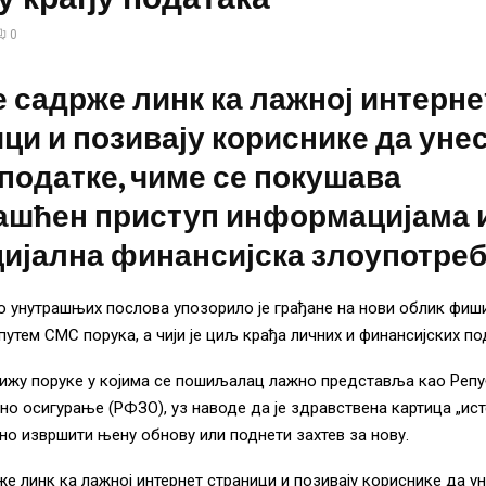
0
 садрже линк ка лажној интерне
ци и позивају кориснике да уне
податке, чиме се покушава
ашћен приступ информацијама 
ијална финансијска злоупотреб
 унутрашњих послова упозорило је грађане на нови облик фиш
 путем СМС порука, а чији је циљ крађа личних и финансијских по
тижу поруке у којима се пошиљалац лажно представља као Реп
но осигурање (РФЗО), уз наводе да је здравствена картица „исте
но извршити њену обнову или поднети захтев за нову.
е линк ка лажној интернет страници и позивају кориснике да у