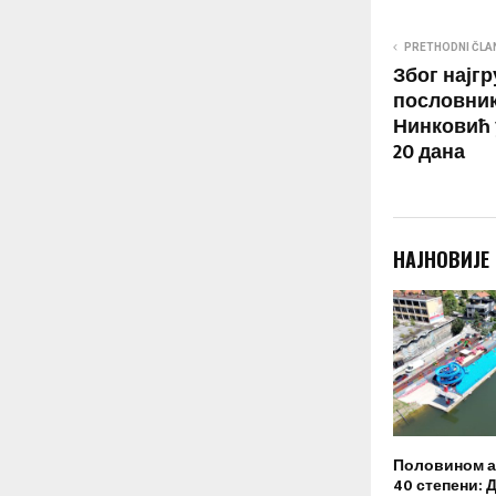
PRETHODNI ČLA
Због најг
пословник
Нинковић 
20 дана
НАЈНОВИЈЕ
Половином а
40 степени: 