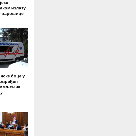
јске
ваком излазу
е варошице
нске боце у
повређен
римљен на
гу