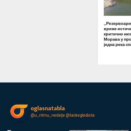
„Резервоари 
време истиче
критично низ
Морава у про
једна река с
oglasnatabla
@u_ritmu_nedelje
@tackegledista