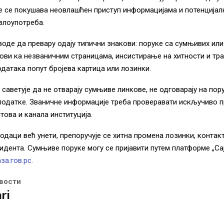
е се покушава неовлашћен приступ информацијама и потенцијал
злоупотреба.
оде да превару одају типични знакови: поруке са сумњивих или
кови ка незваничним страницама, инсистирање на хитности и т
датака попут бројева картица или лозинки.
 саветује да не отварају сумњиве линкове, не одговарају на пору
податке. Званичне информације треба проверавати искључиво 
това и канала институција.
одаци већ унети, препоручује се хитна промена лозинки, конта
цидента. Сумњиве поруке могу се пријавити путем платформе „Са
за.гов.рс.
вости
ri