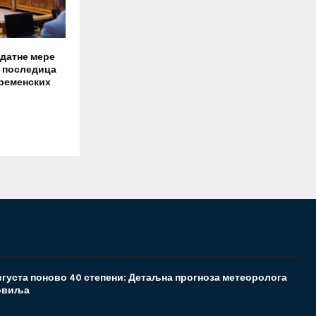
датне мере
 последица
ременских
густа поново 40 степени: Детаљна прогноза метеоролога
овиља