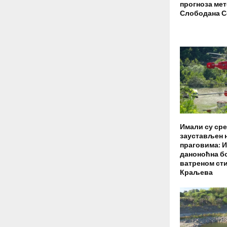
прогноза ме
Слободана 
Имали су сре
заустављен 
праговима: И
даноноћна б
ватреном ст
Краљева