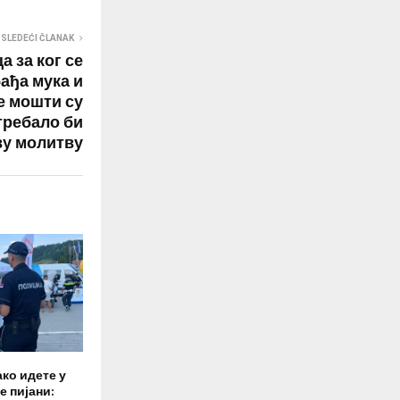
SLEDEĆI ČLANAK
 за ког се
бађа мука и
е мошти су
требало би
ву молитву
ако идете у
е пијани: