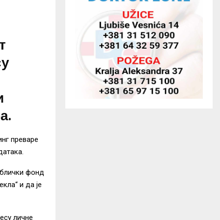
т
су
и
а.
инг преваре
датака.
ублички фонд
кла“ и да је
несу личне