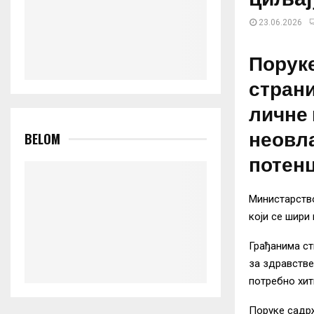
23.06.2026
Поруке
страни
личне 
неовл
BELOM
потенц
Министарство
који се шири
Грађанима с
за здравстве
потребно хит
Поруке садрж