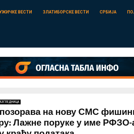
УЖИЧКЕ ВЕСТИ
ЗЛАТИБОРСКЕ ВЕСТИ
СРБИЈА
ПО
РАЗГЛЕДНИЦА
позорава на нову СМС фишин
ру: Лажне поруке у име РФЗО-
у крађу података