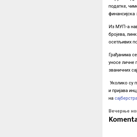
податке, чим
финансијска 
Из МУП-а нав
бројева, лин
осетљивих по
Грађанима се
уносе личне 
званичних сај
Уколико су п
и пријава ин
на
сајберстра
Вечерње но
Komenta