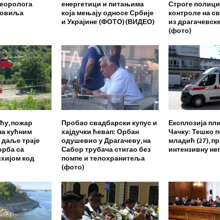
теоролога
енергетици и питањима
Строге полици
Совиља
која мењају односе Србије
контроле на с
и Украјине (ФОТО)(ВИДЕО)
из драгачевск
(фото)
ћу, пожар
Пробао свадбарски купус и
Експлозија пли
на кућним
хајдучки ћевап: Орбан
Чачку: Тешко 
 даље траје
одушевио у Драгачеву, на
младић (27), п
орба са
Сабор трубача стигао без
интензивну не
ихијом код
помпе и телохранитеља
(фото)