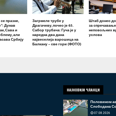
се празне,
Загрмеле трубе у
Штаб донео до
“: Дунав
Драгачеву, почео је 65.
за спречавање
ак, Сава и
Сабор трубача: Гуча је у
неповољних в
блему, али
наредна два дана
услова
пасава Србију
највеселија варошица на
Балкану – све гори (ФОТО)
НАЈНОВИЈИ ЧЛАНЦИ
Половином ав
Слободана С
07.08.2026