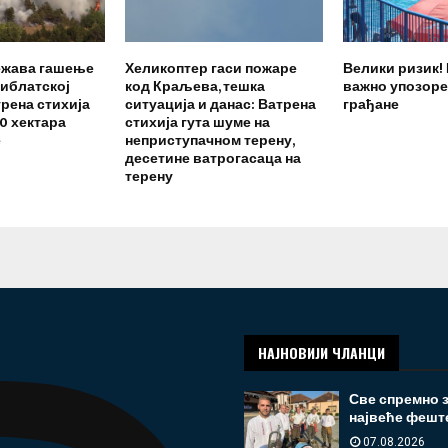
тежава гашење
Хеликоптер гаси пожаре
Велики ризик!
либлатској
код Краљева, тешка
важно упозоре
рена стихија
ситуација и данас: Ватрена
грађане
0 хектара
стихија гута шуме на
е
неприступачном терену,
десетине ватрогасаца на
терену
НАЈНОВИЈИ ЧЛАНЦИ
Све спремно з
највеће феште 
07.08.2026