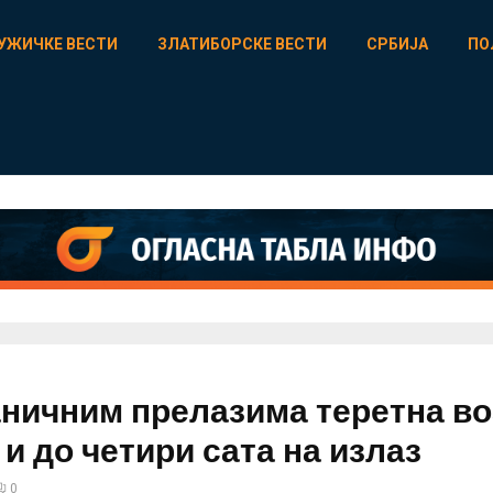
УЖИЧКЕ ВЕСТИ
ЗЛАТИБОРСКЕ ВЕСТИ
СРБИЈА
ПО
аничним прелазима теретна в
 и до четири сата на излаз
0