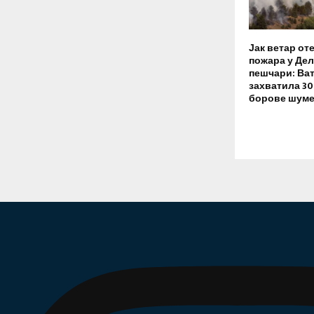
Јак ветар о
пожара у Де
пешчари: Ват
захватила 30
борове шум