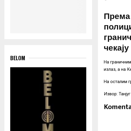
Према
полици
грани
чекају
BELOM
На граничним
излаз, а на К
На осталим г
Извор: Танјуг
Komenta