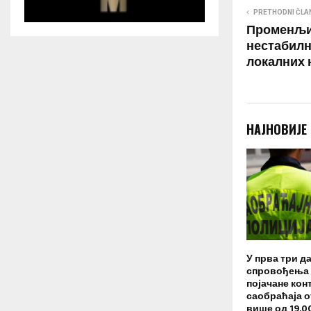
PRETHODNI ČLA
Променљи
нестабилно
локалних 
НАЈНОВИЈЕ
У прва три д
спровођења 
појачане кон
саобраћаја 
више од 19.0