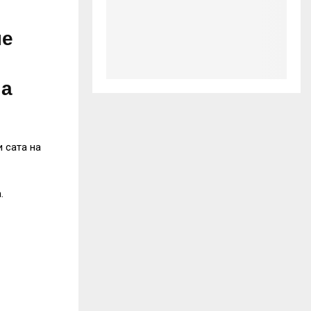
не
ла
 сата на
.