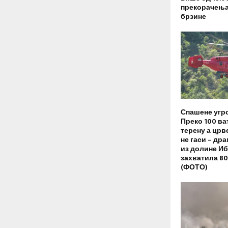
прекорачењ
брзине
Спашене угро
Преко 100 ва
терену а црв
не гаси – др
из долине Иб
захватила 80
(ФОТО)