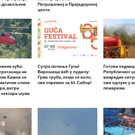
а дозвољене
Петровачкој и Приједорској
цести
жене куће:
Сутра почиње Гуча!
Готова седниц
трогасаца на
Варошица већ у лудилу:
Републичког ш
ени Камов се
Грме трубе, ломи се коло,
ванредне ситу
аматичне слике
све спремно за 65. Сабор!
ове одлуке у в
ра, ватра
пожарима
 хектара шуме