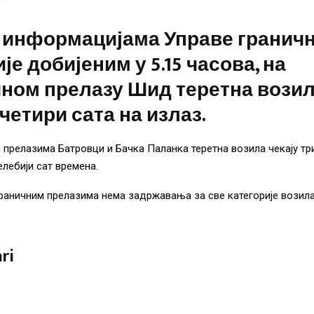
 информацијама Управе гранич
је добијеним у 5.15 часова, на
чном прелазу Шид теретна вози
 четири сата на излаз.
 прелазима Батровци и Бачка Паланка теретна возила чекају три
елебији сат времена.
раничним прелазима нема задржавања за све категорије возила
ri