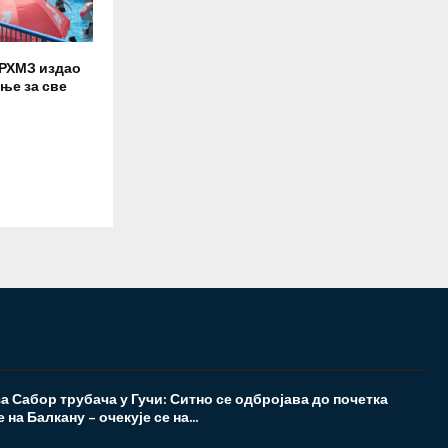
 РХМЗ издао
ње за све
а Сабор трубача у Гучи: Ситно се одбројава до почетка
на Балкану – очекује се на...