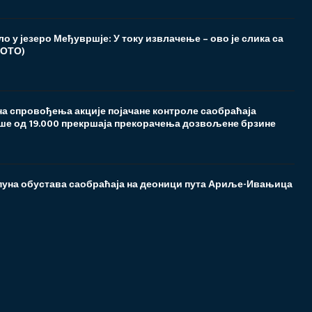
о у језеро Међувршје: У току извлачење – ово је слика са
ФОТО)
на спровођења акције појачане контроле саобраћаја
ше од 19.000 прекршаја прекорачења дозвољене брзине
пуна обустава саобраћаја на деоници пута Ариље-Ивањица