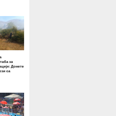
а
таба за
ације: Донете
ези са