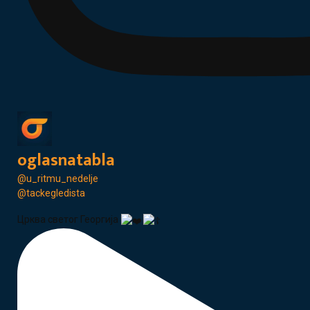
oglasnatabla
@u_ritmu_nedelje
@tackegledista
Црква светог Георгија