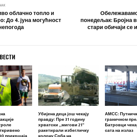
NAK
во облачно топло и
Обележавамо
: До 4. јуна могућност
понедељак: Бројна 
непогода
стари обичаји се 
 ВЕСТИ
ана
Убијена деца још чекају
АМСС: Путничк
акције
правду: Пре 31 годину
граничном пре
троле
хрватски „мигови 21“
Батровци чека
откривено
ракетирали избегличку
сата на излаз
00 прекршаја
колону Срба на