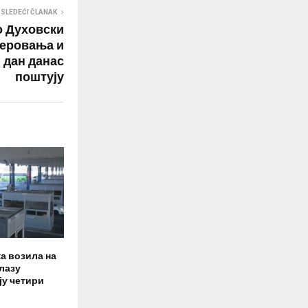
SLEDEĆI ČLANAK
 Духовски
веровања и
и дан данас
поштују
а возила на
лазу
ју четири