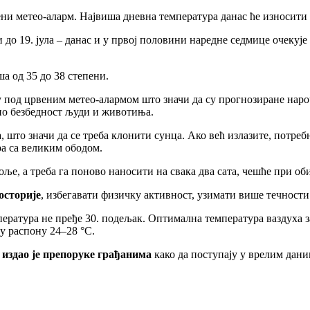
ени метео-аларм. Највиша дневна температура данас ће износити 
 до 19. јула – данас и у првој половини наредне седмице очекује
ша од 35 до 38 степени.
 под црвеним метео-алармом што значи да су прогнозиране нароч
по безбедност људи и животиња.
а
, што значи да се треба клонити сунца. Ако већ излазите, потре
а са великим ободом.
е, а треба га поново наносити на свака два сата, чешће при оби
осторије
, избегавати физичку активност, узимати више течности
пература не пређе 30. подељак. Оптимална температура ваздуха з
у распону 24–28 °C.
“
издао је препоруке грађанима
како да поступају у врелим дани