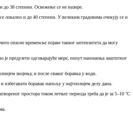
и до 38 степени. Освежење се не назире.
 се локално и до 40 степени. У великим градовима очекују се и
ито опасне временске појаве таквог интензитета да могу
бно је предузети одговарајуће мере, попут наношења заштитног
лнијем знојењу, и после сваког боравка у води.
 и избегавати боравак напољу у најтоплијем делу дана.
атвореног простора током летњег периода треба да је за 5–10 °C
ма.