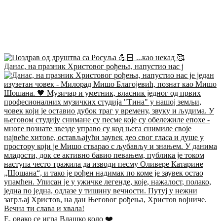
Данас, на празник Христовог рођења, напустио нас ј
Е, овако се игра Влашко коло ❤️