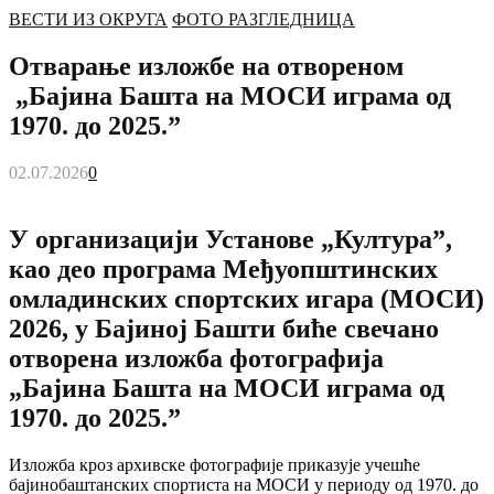
ВЕСТИ ИЗ ОКРУГА
ФОТО РАЗГЛЕДНИЦА
Отварање изложбе на отвореном
„Бајинa Башта на МОСИ играма од
1970. до 2025.”
02.07.2026
0
У организацији Установе „Култура”,
као део програма Међуопштинских
омладинских спортских игара (МОСИ)
2026, у Бајиној Башти биће свечано
отворена изложба фотографија
„Бајина Башта на МОСИ играма од
1970. до 2025.”
Изложба кроз архивске фотографије приказује учешће
бајинобаштанских спортиста на МОСИ у периоду од 1970. до