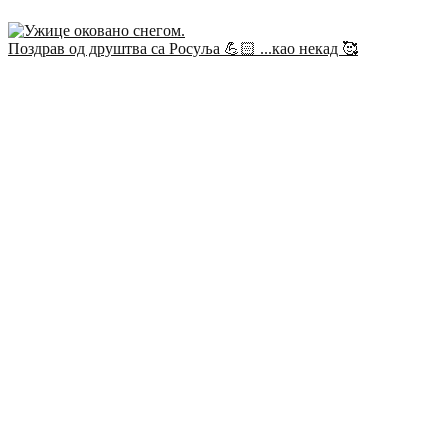
Поздрав од друштва са Росуља 💪🏻 ...као некад 🥰