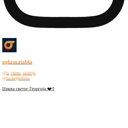
oglasnatabla
@u_ritmu_nedelje
@tackegledista
Црква светог Георгија ❤️☦️