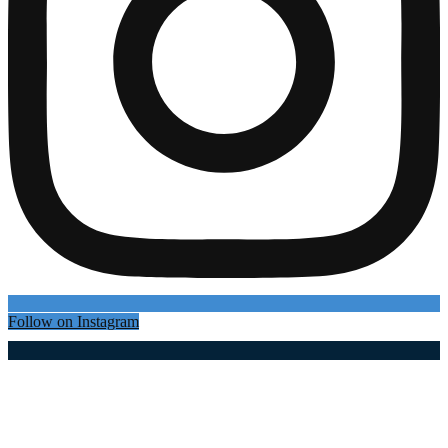
Follow on Instagram
Најновији чланци
Половином августа поново 40 степени: Детаљна
прогноза метеоролога Слободана Совиља