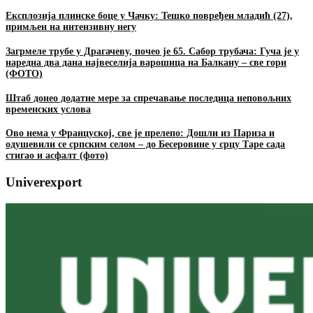
Експлозија плинске боце у Чачку: Тешко повређен младић (27),
примљен на интензивну негу
Загрмеле трубе у Драгачеву, почео је 65. Сабор трубача: Гуча је у
наредна два дана највеселија варошица на Балкану – све гори
(ФОТО)
Штаб донео додатне мере за спречавање последица неповољних
временских услова
Ово нема у Француској, све је прелепо: Дошли из Париза и
одушевили се српским селом – до Бесеровине у срцу Таре сада
стигао и асфалт (фото)
Univerexport