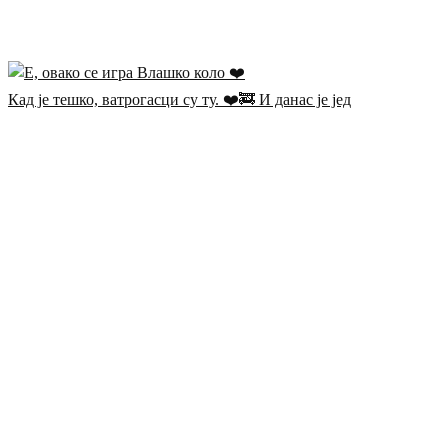
Кад је тешко, ватрогасци су ту. ❤️🚒 И данас је јед