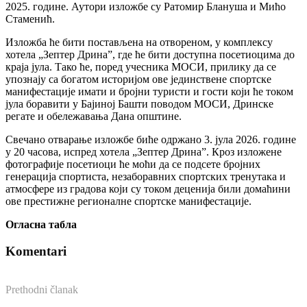
2025. године. Аутори изложбе су Ратомир Блануша и Мићо
Стаменић.
Изложба ће бити постављена на отвореном, у комплексу
хотела „Зептер Дрина”, где ће бити доступна посетиоцима до
краја јула. Тако ће, поред учесника МОСИ, прилику да се
упознају са богатом историјом ове јединствене спортске
манифестације имати и бројни туристи и гости који ће током
јула боравити у Бајиној Башти поводом МОСИ, Дринске
регате и обележавања Дана општине.
Свечано отварање изложбе биће одржано 3. јула 2026. године
у 20 часова, испред хотела „Зептер Дрина”. Кроз изложене
фотографије посетиоци ће моћи да се подсете бројних
генерација спортиста, незаборавних спортских тренутака и
атмосфере из градова који су током деценија били домаћини
ове престижне регионалне спортске манифестације.
Огласна табла
Komentari
Prethodni članak