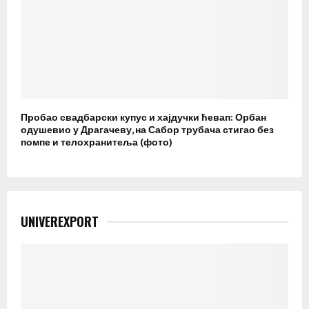
Пробао свадбарски купус и хајдучки ћевап: Орбан
одушевио у Драгачеву, на Сабор трубача стигао без
помпе и телохранитеља (фото)
UNIVEREXPORT