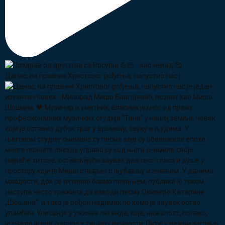
Данас, на празник Христовог рођења, напустио нас ј