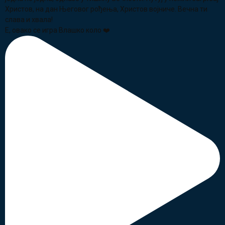
Е, овако се игра Влашко коло ❤️