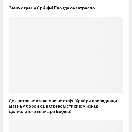
Земљотрес у Србији! Ево где се затресло
Док ватра не стане, они не стају: Храбри припадници
МУП-а у борби са ватреном стихијом изнад
Делиблатске пешчаре (видео)