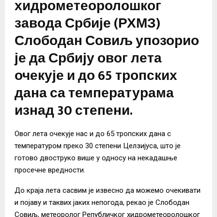
хидрометеоролошког
завода Србије (РХМЗ)
Слободан Совиљ упозорио
је да Србију овог лета
очекује и до 65 тропских
дана са температурама
изнад 30 степени.
Овог лета очекује нас и до 65 тропских дана с
температуром преко 30 степени Целзијуса, што је
готово двоструко више у односу на некадашње
просечне вредности.
До краја лета сасвим је извесно да можемо очекивати
и појаву и таквих јаких непогода, рекао је Слободан
Совиљ, метеоролог Републичког хидрометеоролошког