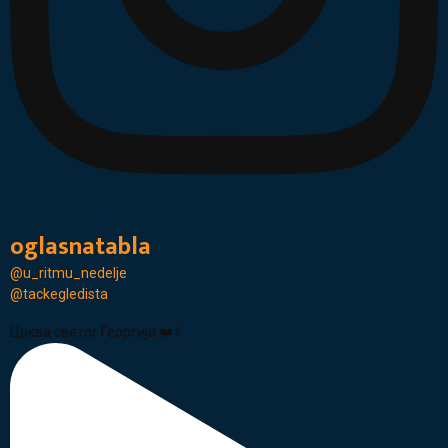
oglasnatabla
@u_ritmu_nedelje
@tackegledista
Црква светог Георгија ❤️☦️