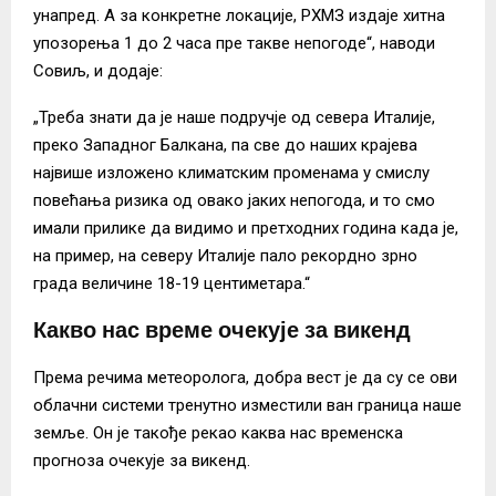
унапред. А за конкретне локације, РХМЗ издаје хитна
упозорења 1 до 2 часа пре такве непогоде“, наводи
Совиљ, и додаје:
„Треба знати да је наше подручје од севера Италије,
преко Западног Балкана, па све до наших крајева
највише изложено климатским променама у смислу
повећања ризика од овако јаких непогода, и то смо
имали прилике да видимо и претходних година када је,
на пример, на северу Италије пало рекордно зрно
града величине 18-19 центиметара.“
Какво нас време очекује за викенд
Према речима метеоролога, добра вест је да су се ови
облачни системи тренутно изместили ван граница наше
земље. Он је такође рекао каква нас временска
прогноза очекује за викенд.