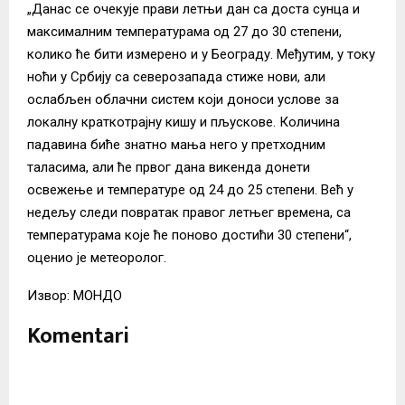
„Данас се очекује прави летњи дан са доста сунца и
максималним температурама од 27 до 30 степени,
колико ће бити измерено и у Београду. Међутим, у току
ноћи у Србију са северозапада стиже нови, али
ослабљен облачни систем који доноси услове за
локалну краткотрајну кишу и пљускове. Количина
падавина биће знатно мања него у претходним
таласима, али ће првог дана викенда донети
освежење и температуре од 24 до 25 степени. Већ у
недељу следи повратак правог летњег времена, са
температурама које ће поново достићи 30 степени“,
оценио је метеоролог.
Извор: МОНДО
Komentari