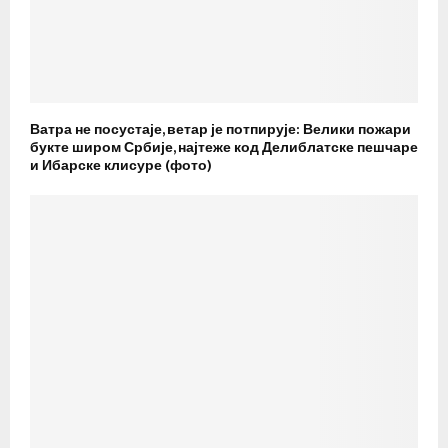
Ватра не посустаје, ветар је потпирује: Велики пожари
букте широм Србије, најтеже код Делиблатске пешчаре
и Ибарске клисуре (фото)