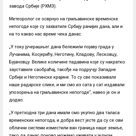
завода Србије (РХМЗ).
Метеоролог се осврнуо на грмљавинске временске
непогоде које су захватиле Србију ранијих дана, али и
на то какво нас време чека данас.
„У току јучерашњег дана бележили појаву града у
Лучанима, Косјерићу, Неготину, Кладову, Лесковцу,
Бујановцу. Велике количине падавина које су накратко
зауставиле саобраћај, такође на подручју Западне
Србије и Неготинске крајине. То су све показивале
наше радарске слике, и ми смо из сата у сат издавали
упозорења на грмљавинске непогоде“, навео је он и
додао:
„У претходна три дана имали смо укупно два таласа
временских непогода, и добра вест јесте да су се ови
облачни системи изместили ван граница наше земље,
тако да данас поново можемо уживати у једном