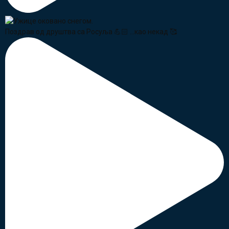
Поздрав од друштва са Росуља 💪🏻 ...као некад 🥰