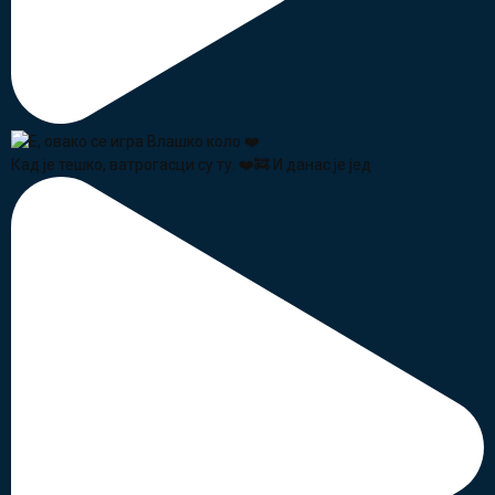
Кад је тешко, ватрогасци су ту. ❤️🚒 И данас је јед