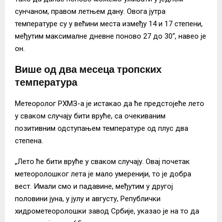
сунчаном, правом летњем дану. Овога јутра
температуре су у већини места између 14 и 17 степени,
међутим максималне дневне поново 27 до 30“, навео је
он.
Више од два месеца тропских
температура
Метеоролог РХМЗ-а је истакао да ће предстојеће лето
у сваком случају бити вруће, са очекиваним
позитивним одступањем температуре од плус два
степена.
„Лето ће бити вруће у сваком случају. Овај почетак
метеоролошког лета је мало умеренији, то је добра
вест. Имали смо и падавине, међутим у другој
половини јуна, у јулу и августу, Републички
хидрометеоролошки завод Србије, указао је на то да