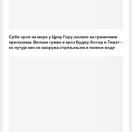
Срби хрле на море у Црну Гору, колапс на граничним
прелазима: Велике гужве и кроз Будву, Котор и Тиват –
ко путује нек се наоружа стрпљењем и понесе воде