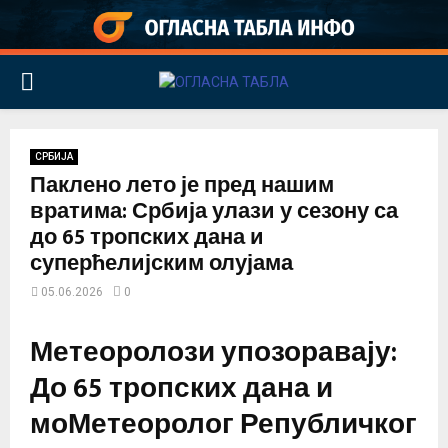
PRIMARY
MENU
СРБИЈА
Паклено лето је пред нашим
вратима: Србија улази у сезону са
до 65 тропских дана и
суперћелијским олујама
05.06.2026
0
Метеоролози упозоравају:
До 65 тропских дана и
моМетеоролог Републичког