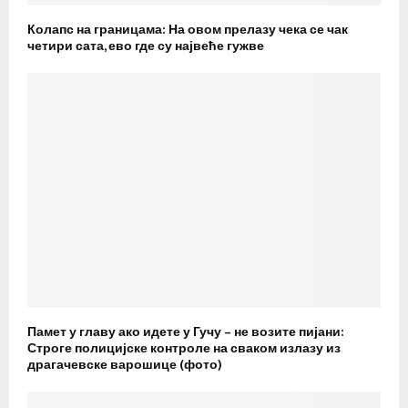
Колапс на границама: На овом прелазу чека се чак
четири сата, ево где су највеће гужве
Памет у главу ако идете у Гучу – не возите пијани:
Строге полицијске контроле на сваком излазу из
драгачевске варошице (фото)