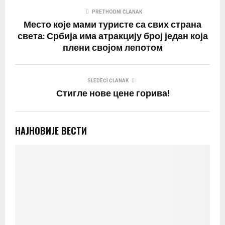
PRETHODNI ČLANAK
Место које мами туристе са свих страна
света: Србија има атракцију број један која
плени својом лепотом
SLEDEĆI ČLANAK
Стигле нове цене горива!
НАЈНОВИЈЕ ВЕСТИ