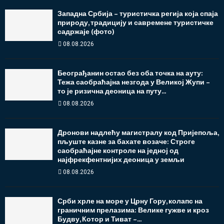
Западна Србија – туристичка регија која спаја
природу, традицију и савремене туристичке
садржаје (фото)
08.08.2026
Београђанин остао без оба точка на ауту:
Тежа саобраћајна незгода у Великој Жупи –
то је ризична деоница на путу...
08.08.2026
Дронови надлећу магистралу код Пријепоља,
пљуште казне за бахате возаче: Строге
саобраћајне контроле на једној од
најфрекфентнијих деоница у земљи
08.08.2026
Срби хрле на море у Црну Гору, колапс на
граничним прелазима: Велике гужве и кроз
Будву, Котор и Тиват –...