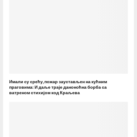
Имали су срећу, пожар заустављен на кућним
праговима: И даље траје даноноћна борба са
ватреном стихијом код Краљева