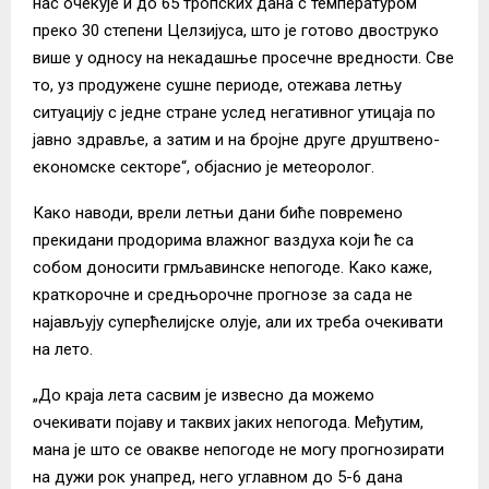
нас очекује и до 65 тропских дана с температуром
преко 30 степени Целзијуса, што је готово двоструко
више у односу на некадашње просечне вредности. Све
то, уз продужене сушне периоде, отежава летњу
ситуацију с једне стране услед негативног утицаја по
јавно здравље, а затим и на бројне друге друштвено-
економске секторе“, објаснио је метеоролог.
Како наводи, врели летњи дани биће повремено
прекидани продорима влажног ваздуха који ће са
собом доносити грмљавинске непогоде. Како каже,
краткорочне и средњорочне прогнозе за сада не
најављују суперћелијске олује, али их треба очекивати
на лето.
„До краја лета сасвим је извесно да можемо
очекивати појаву и таквих јаких непогода. Међутим,
мана је што се овакве непогоде не могу прогнозирати
на дужи рок унапред, него углавном до 5-6 дана