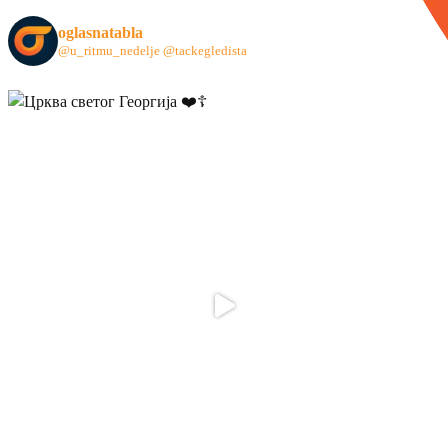
oglasnatabla
@u_ritmu_nedelje
@tackegledista