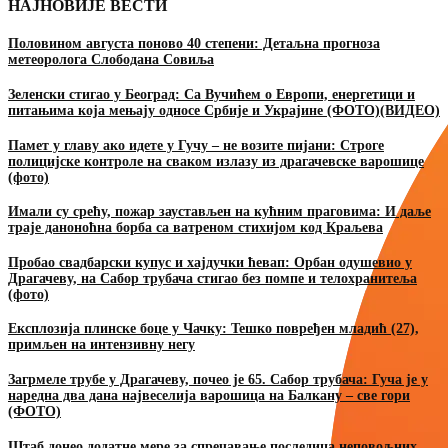
НАЈНОВИЈЕ ВЕСТИ
Половином августа поново 40 степени: Детаљна прогноза
метеоролога Слободана Совиља
Зеленски стигао у Београд: Са Вучићем о Европи, енергетици и
питањима која мењају односе Србије и Украјине (ФОТО)(ВИДЕО)
Памет у главу ако идете у Гучу – не возите пијани: Строге
полицијске контроле на сваком излазу из драгачевске варошице
(фото)
Имали су срећу, пожар заустављен на кућним праговима: И даље
траје даноноћна борба са ватреном стихијом код Краљева
Пробао свадбарски купус и хајдучки ћевап: Орбан одушевио у
Драгачеву, на Сабор трубача стигао без помпе и телохранитеља
(фото)
Експлозија плинске боце у Чачку: Тешко повређен младић (27),
примљен на интензивну негу
Загрмеле трубе у Драгачеву, почео је 65. Сабор трубача: Гуча је у
наредна два дана највеселија варошица на Балкану – све гори
(ФОТО)
Штаб донео додатне мере за спречавање последица неповољних