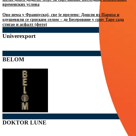
временских услова
Ово нема у Француској, све је прелепо: Дошли из Париза и
одушевили се српским селом – до Бесеровине у срцу Таре сада
стигао и асфалт (фото)
Univerexport
BELOM
DOKTOR LUNE