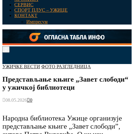
СЕРВИС
СПОРТ ПЛУС – УЖИЦЕ
КОНТАКТ
Импресум
Primary
Menu
УЖИЧКЕ ВЕСТИ
ФОТО РАЗГЛЕДНИЦА
Представљање књиге „Завет слободи“
у ужичкој библиотеци
08.05.2026
0
Народна библиотека Ужице организује
представљање књиге „Завет слободи”,