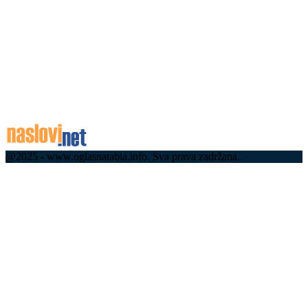
излазу из драгачевске варошице...
07.08.2026
Имали су срећу, пожар заустављен на кућним
праговима: И даље траје даноноћна борба са
ватреном стихијом код Краљева
07.08.2026
@2025 - www.oglasnatabla.info. Sva prava zadržana.