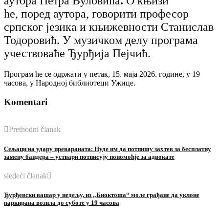
аутора Петра Вуловића
.
О књизи
ће, поред аутора, говорити професор
српског језика и књижевности Станислав
Тодоровић. У музичком делу програма
учествоваће Ђурђија Пејчић.
Програм ће се одржати у петак, 15. маја 2026. године, у 19
часова, у Народној библиотеци Ужице.
Komentari
Prethodni članak
Сељаци на удару превараната: Нуде им да потпишу захтев за бесплатну
замену бандера – уствари потписују пономоћје за адвокате
sledeći članak
Ђурђевски вашар у недељу, из „Биоктоша“ моле грађане да уклоне
паркирана возила до суботе у 19 часова