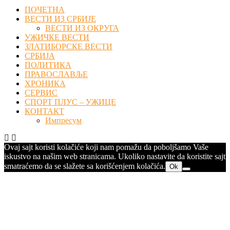
ПОЧЕТНА
ВЕСТИ ИЗ СРБИЈЕ
ВЕСТИ ИЗ ОКРУГА
УЖИЧКЕ ВЕСТИ
ЗЛАТИБОРСКЕ ВЕСТИ
СРБИЈА
ПОЛИТИКА
ПРАВОСЛАВЉЕ
ХРОНИКА
СЕРВИС
СПОРТ ПЛУС – УЖИЦЕ
КОНТАКТ
Импресум
Ovaj sajt koristi kolačiće koji nam pomažu da poboljšamo Vaše
iskustvo na našim web stranicama. Ukoliko nastavite da koristite sajt
smatraćemo da se slažete sa korišćenjem kolačića.
Ok