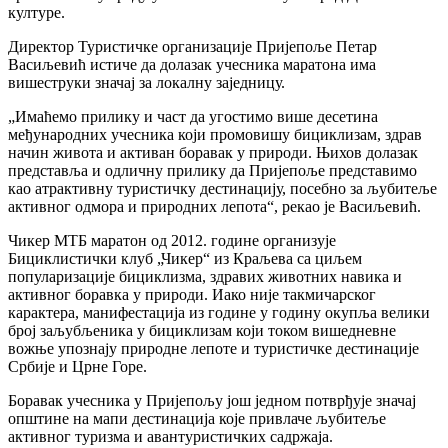
културе.
Директор Туристичке организације Пријепоље Петар
Васиљевић истиче да долазак учесника маратона има
вишеструки значај за локалну заједницу.
„Имаћемо прилику и част да угостимо више десетина
међународних учесника који промовишу бициклизам, здрав
начин живота и активан боравак у природи. Њихов долазак
представља и одличну прилику да Пријепоље представимо
као атрактивну туристичку дестинацију, посебно за љубитеље
активног одмора и природних лепота“, рекао је Васиљевић.
Чикер МТБ маратон од 2012. године организује
Бициклистички клуб „Чикер“ из Краљева са циљем
популаризације бициклизма, здравих животних навика и
активног боравка у природи. Иако није такмичарског
карактера, манифестација из године у годину окупља велики
број заљубљеника у бициклизам који током вишедневне
вожње упознају природне лепоте и туристичке дестинације
Србије и Црне Горе.
Боравак учесника у Пријепољу још једном потврђује значај
општине на мапи дестинација које привлаче љубитеље
активног туризма и авантуристичких садржаја.