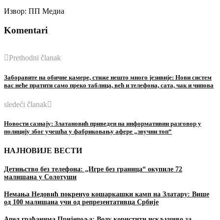
Извор: ПП Медиа
Komentari
Prethodni članak
Заборавите на обичне камере, стиже нешто много језивије: Нови систем
вас неће пратити само преко таблица, већ и телефона, сата, чак и чипова
sledeći članak
Новости сазнају: Златановић приведен на информативни разговор у
полицију због учешћа у фабриковању афере „звучни топ“
НАЈНОВИЈЕ ВЕСТИ
Детињство без телефона: „Игре без граница“ окупиле 72
малишана у Солотуши
Немања Недовић покренуо кошаркашки камп на Златару: Више
од 100 малишана учи од репрезентативца Србије
Апел грађанима Пријепоља: Воду користити искључиво за