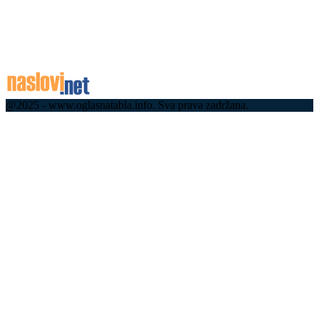
Концерт Бојана Маровића 7. августа на
Краљевом тргу
06.08.2026
@2025 - www.oglasnatabla.info. Sva prava zadržana.