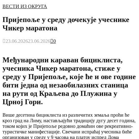
ВЕСТИ ИЗ ОКРУГА
Пријепоље у среду дочекује учеснике
Чикер маратона
23.06.2026
23.06.2026
0
Међународни караван бициклиста,
учесника Чикер маратона, стиже у
среду у Пријепоље, које ће и ове године
бити једна од незаобилазних станица
на рути од Краљева до Плужина у
Црној Гори.
Више десетина бициклиста из различитих земаља проћи ће
кроз град на Лиму, настављајући традицију дугу десет година,
током којих је Пријепоље редовно домаћин ове рекреативно-
туристичке манифестације. Свечани испраћај учесника биће
организован у среду у 9 часова на платоу испред Дома