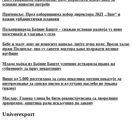
основне животне потребе
Пријепоље: Пред одборницима избор директора ЈКП „Лим“ и
важни урбанистички планови
Пољопривреда Бајине Баште – снажан ослонац развоја уз нове
подстицаје и улагања у село
Бебе и малу децу не износите напоље, пијте пуно воде: Врели талас
пржи Полимље, ово су савети доктора како издржати велике
врућине
Млада мајка из Бајине Баште успешно остварила право на
субвенцију за прву некретнину
Више од 5.000 посетилаца за само неколико месеци показује да
интересовање за српско писмо и културно наслеђе не јењава
(видео)
Маслар: Главна улица ће бити реконструисана са дворедним
дрворедом, општина ради искључиво по закону
Univerexport