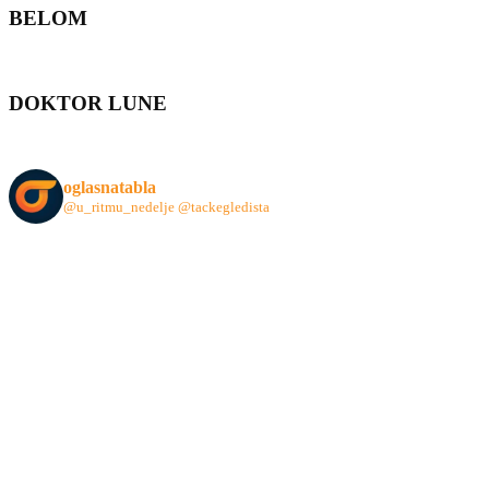
BELOM
DOKTOR LUNE
oglasnatabla
@u_ritmu_nedelje
@tackegledista