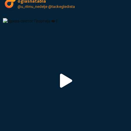
oglasnatabla
@u_ritmu_nedelje
@tackegledista