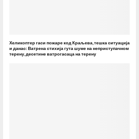
Хеликоптер гаси пожаре код Краљева, тешка ситуација
и данас: Ватрена стихија гута шуме на неприступачном
терену, десетине ватрогасаца на терену