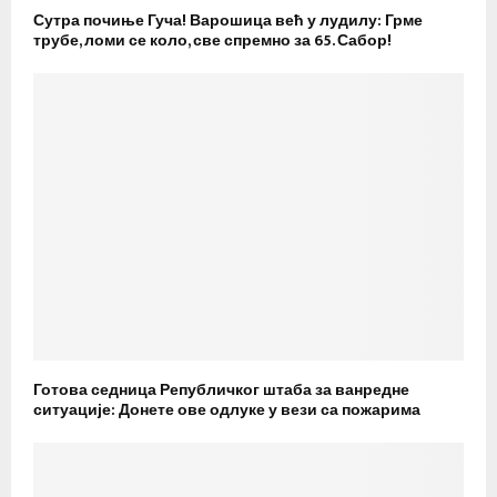
Сутра почиње Гуча! Варошица већ у лудилу: Грме
трубе, ломи се коло, све спремно за 65. Сабор!
Готова седница Републичког штаба за ванредне
ситуације: Донете ове одлуке у вези са пожарима