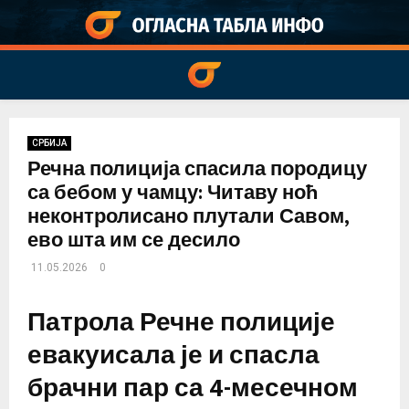
PRIMARY
MENU
СРБИЈА
Речна полиција спасила породицу
са бебом у чамцу: Читаву ноћ
неконтролисано плутали Савом,
ево шта им се десило
11.05.2026
0
Патрола Речне полиције
евакуисала је и спасла
брачни пар са 4-месечном