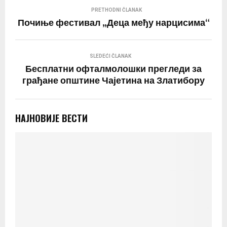
PRETHODNI ČLANAK
Почиње фестивал „Деца међу нарцисима“
SLEDEĆI ČLANAK
Бесплатни офталмолошки прегледи за
грађане општине Чајетина на Златибору
НАЈНОВИЈЕ ВЕСТИ