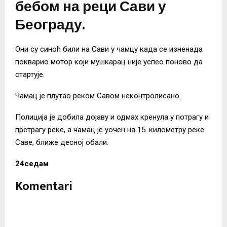
бебом на реци Сави у
Београду.
Они су синоћ били на Сави у чамцу када се изненада
покварио мотор који мушкарац није успео поново да
стартује.
Чамац је плутао реком Савом неконтролисано.
Полиција је добила дојаву и одмах кренула у потрагу и
претрагу реке, а чамац је уочен на 15. километру реке
Саве, ближе десној обали.
24седам
Komentari