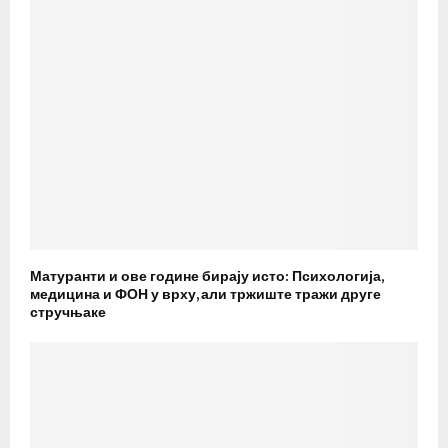
Матуранти и ове године бирају исто: Психологија,
медицина и ФОН у врху, али тржиште тражи друге
стручњаке