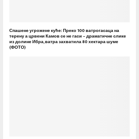
Спашене угрожене куће: Преко 100 ватрогасаца на
терену а црвени Камов се не гаси – драматичне слике
из долине Ибра, ватра захватила 80 хектара шуме
(ФОТО)