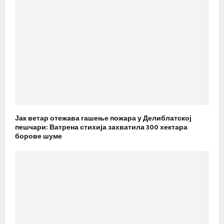
Јак ветар отежава гашење пожара у Делиблатској
пешчари: Ватрена стихија захватила 300 хектара
борове шуме