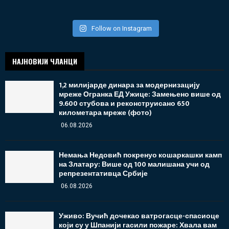
Follow on Instagram
НАЈНОВИЈИ ЧЛАНЦИ
1,2 милијарде динара за модернизацију
мреже Огранка ЕД Ужице: Замењено више од
9.600 стубова и реконструисано 650
километара мреже (фото)
06.08.2026
Немања Недовић покренуо кошаркашки камп
на Златару: Више од 100 малишана учи од
репрезентативца Србије
06.08.2026
Уживо: Вучић дочекао ватрогасце-спасиоце
који су у Шпанији гасили пожаре: Хвала вам