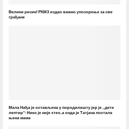
Велики ризик! РХМЗ издао важно упозорење за све
грађане
Мала Нађа је остављена у породилишту јер је „дете
лептир“: Нико је није хтео, а онда је Татјана постала
њена мама