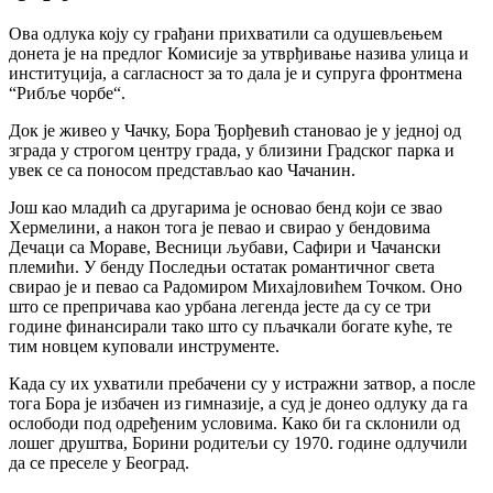
Ова одлука коју су грађани прихватили са одушевљењем
донета је на предлог Комисије за утврђивање назива улица и
институција, а сагласност за то дала је и супруга фронтмена
“Рибље чорбе“.
Док је живео у Чачку, Бора Ђорђевић становао је у једној од
зграда у строгом центру града, у близини Градског парка и
увек се са поносом представљао као Чачанин.
Још као младић са другарима је основао бенд који се звао
Хермелини, а након тога је певао и свирао у бендовима
Дечаци са Мораве, Весници љубави, Сафири и Чачански
племићи. У бенду Последњи остатак романтичног света
свирао је и певао са Радомиром Михајловићем Точком. Оно
што се препричава као урбана легенда јесте да су се три
године финансирали тако што су пљачкали богате куће, те
тим новцем куповали инструменте.
Када су их ухватили пребачени су у истражни затвор, а после
тога Бора је избачен из гимназије, а суд је донео одлуку да га
ослободи под одређеним условима. Како би га склонили од
лошег друштва, Борини родитељи су 1970. године одлучили
да се преселе у Београд.