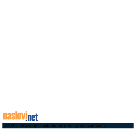
07.08.2026
У недељу потпуна обустава саобраћаја на
деоници пута Ариље-Ивањица
07.08.2026
У Ариљу од данас рестрикције воде, појачане
контроле и казне за ненаменску потрошњу
07.08.2026
Убијена деца још чекају правду: Пре 31 годину
хрватски „мигови 21“ ракетирали избегличку
колону Срба на Петровачкој и Приједорској
цести
07.08.2026
07.08.2026
@2025 - www.oglasnatabla.info. Sva prava zadržana.