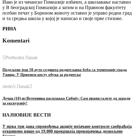
Иако је из чачанске Гимназије избачен, а школавање наставио
у В београдској Гимназији а затим и на Правном факултету
псебан печат у Борином животу оставио је управо родни град
и та средња школа у којој је написао и своје прве стихове.
РИНА
Komentari
Prethodni članak
Подељено још 50 ауто-седишта родитељима беба са територије града
Ужица: У Црвеном крсту обука за родитеље
sledeći članak
Дечак (10) из Ветерника расплакао Србију: Сам прави галете да заради
за екскурзију!
НАЈНОВИЈЕ ВЕСТИ
У прва три дана спровођења акције појачане контроле саобраћаја
откривено више од 19.000 прекршаја прекорачења дозвољене