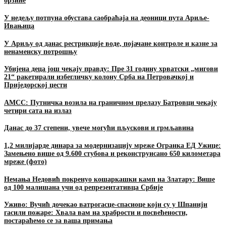
брзине
У недељу потпуна обустава саобраћаја на деоници пута Ариље-
Ивањица
У Ариљу од данас рестрикције воде, појачане контроле и казне за
ненаменску потрошњу
Убијена деца још чекају правду: Пре 31 годину хрватски „мигови
21“ ракетирали избегличку колону Срба на Петровачкој и
Приједорској цести
АМСС: Путничка возила на граничном прелазу Батровци чекају
четири сата на излаз
Данас до 37 степени, увече могући пљускови и грмљавина
1,2 милијарде динара за модернизацију мреже Огранка ЕД Ужице:
Замењено више од 9.600 стубова и реконструисано 650 километара
мреже (фото)
Немања Недовић покренуо кошаркашки камп на Златару: Више
од 100 малишана учи од репрезентативца Србије
Уживо: Вучић дочекао ватрогасце-спасиоце који су у Шпанији
гасили пожаре: Хвала вам на храбрости и посвећености,
постараћемо се за ваша примања