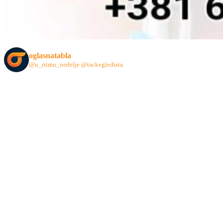
oglasnatabla
@u_ritmu_nedelje
@tackegledista