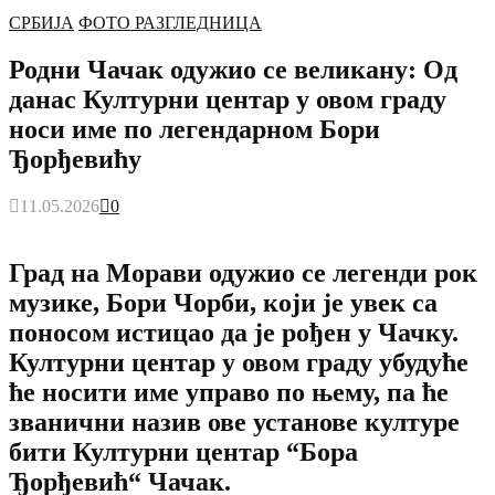
СРБИЈА
ФОТО РАЗГЛЕДНИЦА
Родни Чачак одужио се великану: Од
данас Културни центар у овом граду
носи име по легендарном Бори
Ђорђевићу
11.05.2026
0
Град на Морави одужио се легенди рок
музике, Бори Чорби, који је увек са
поносом истицао да је рођен у Чачку.
Културни центар у овом граду убудуће
ће носити име управо по њему, па ће
званични назив ове установе културе
бити Културни центар “Бора
Ђорђевић“ Чачак.