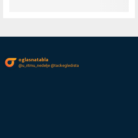
oglasnatabla
@u_ritmu_nedelje
@tackegledista