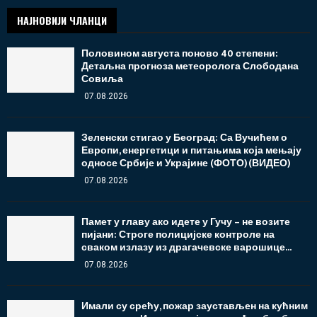
НАЈНОВИЈИ ЧЛАНЦИ
Половином августа поново 40 степени:
Детаљна прогноза метеоролога Слободана
Совиља
07.08.2026
Зеленски стигао у Београд: Са Вучићем о
Европи, енергетици и питањима која мењају
односе Србије и Украјине (ФОТО)(ВИДЕО)
07.08.2026
Памет у главу ако идете у Гучу – не возите
пијани: Строге полицијске контроле на
сваком излазу из драгачевске варошице...
07.08.2026
Имали су срећу, пожар заустављен на кућним