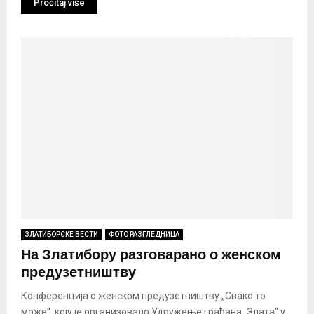
Pročitaj više
ЗЛАТИБОРСКЕ ВЕСТИ
ФОТО РАЗГЛЕДНИЦА
На Златибору разговарано о женском
предузетништву
Конференција о женском предузетништву „Свако то
може“, коју је организовало Удружење грађана „Злата“ у