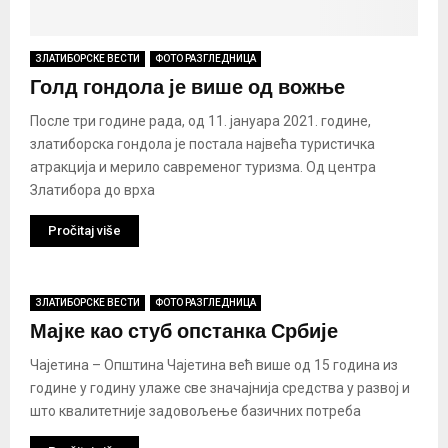
ЗЛАТИБОРСКЕ ВЕСТИ
ФОТО РАЗГЛЕДНИЦА
Голд гондола је више од вожње
После три године рада, од 11. јануара 2021. године,
златиборска гондола је постала највећа туристичка
атракција и мерило савременог туризма. Од центра
Златибора до врха
Pročitaj više
ЗЛАТИБОРСКЕ ВЕСТИ
ФОТО РАЗГЛЕДНИЦА
Мајке као стуб опстанка Србије
Чајетина – Општина Чајетина већ више од 15 година из
године у годину улаже све значајнија средства у развој и
што квалитетније задовољење базичних потреба