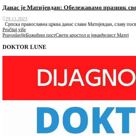
Данас је Матијевдан: Обележавамо празник све
29.11.2023
Српска православна црква данас слави Матијевдан, славу посве
Pročitaj više
Pravoslavlje
Божићни пост
Свети апостол и јеванђелист Матеј
DOKTOR LUNE