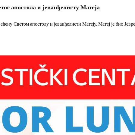
тог апостола и јеванђелисту Матеја
ћену Светом апостолу и јеванђелисти Матеју. Матеј је био Јевре