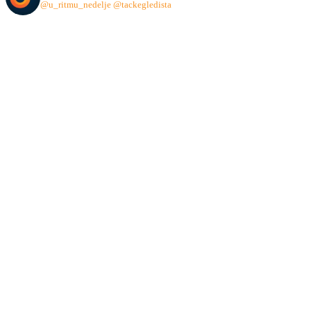
@u_ritmu_nedelje
@tackegledista