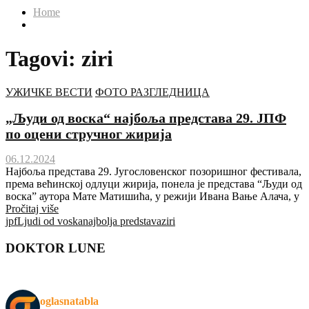
Home
Tagovi: ziri
УЖИЧКЕ ВЕСТИ
ФОТО РАЗГЛЕДНИЦА
„Људи од воска“ најбоља представа 29. ЈПФ
по оцени стручног жирија
06.12.2024
Најбоља представа 29. Југословенског позоришног фестивала,
према већинској одлуци жирија, понела је представа “Људи од
воска” аутора Мате Матишића, у режији Ивана Вање Алача, у
Pročitaj više
jpf
Ljudi od voska
najbolja predstava
ziri
DOKTOR LUNE
oglasnatabla