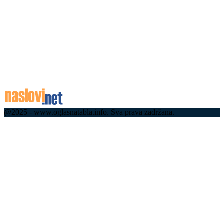
Колапс на границама: На овом прелазу чека се
чак четири сата, ево где су највеће гужве
08.08.2026
Током викенда топло уз појаву краткотрајне
кише или пљуска са грмљавином
08.08.2026
@2025 - www.oglasnatabla.info. Sva prava zadržana.