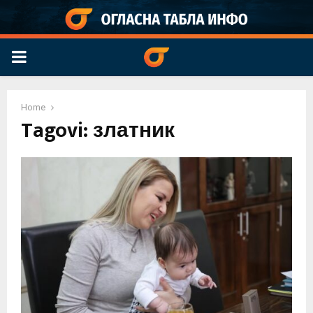
PRIMARY
MENU
Home
Tagovi: златник