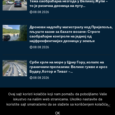
Тежа саобраћајна незгода у Великој Жупи –
то је ризична деоница на путу...
08.08.2026
Дронови надлећу магистралу код Пријепоља,
пљуште казне за бахате возаче: Строге
саобраћајне контроле на једној од
најфрекфентнијих деоница у земљи
08.08.2026
Срби хрле на море у Црну Гору, колапс на
граничним прелазима: Велике гужве и кроз
Будву, Котор и Тиват –...
08.08.2026
Ovaj sajt koristi kolačiće koji nam pomažu da poboljšamo Vaše
iskustvo na našim web stranicama. Ukoliko nastavite da
koristite sajt smatraćemo da se slažete sa korišćenjem kolačića.
OK