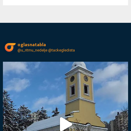
oglasnatabla
@u_ritmu_nedelje
@tackegledista