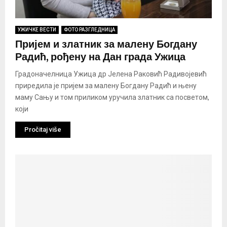
УЖИЧКЕ ВЕСТИ
ФОТО РАЗГЛЕДНИЦА
Пријем и златник за малену Богдану
Радић, рођену на Дан града Ужица
Градоначелница Ужица др Јелена Раковић Радивојевић
приредила је пријем за малену Богдану Радић и њену
маму Сању и том приликом уручила златник са посветом,
који
Pročitaj više