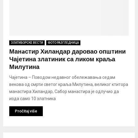
ЗЛАТИБОРСКЕ ВЕСТИ
ФОТО РАЗГЛЕДНИЦА
Манaстир Хиландар даровао општини
Чајетина златиник са ликом краља
Милутина
Чајетина – Поводом недавног обележавања седам
векова од смрти светог краља Милутина, великог ктитора
манастира Хиландар, Сабор манастира је одлучио да
изда само 10 златника
Pročitaj više