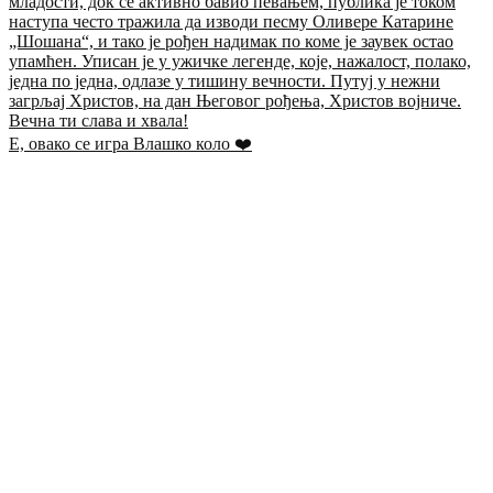
Е, овако се игра Влашко коло ❤️