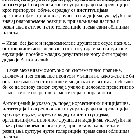
иституција Повереника континуирано ради на превенцији
кроз препоруке, обуке, сарадњу са институцијама,
организацијама цивилног друштва и медијима, указујући на
значај благовремене реакције, пријављивања насиља и
развијања културе нулте толеранције према свим облицима
насиља.
– Ипак, без јасне и недвосмислене друштвене осуде насиља,
без координисаног деловања институција и континуиране
едукације, посебно младих, резултати не могу бити трајни –
додао је Антонијевић.
– Такав механизам омогућио би систематично праћење,
анализу и препознавање пропуста у заштити, како жене не би
остајале само део статистике и медијских извештаја, већ како
би се на основу сваког случаја учило и деловало превентивно
– нагласио је повреник за заштиту равноправности.
Антонијевић је указао да, поред нормативних иницијатива,
иституција Повереника континуирано ради на превенцији
кроз препоруке, обуке, сарадњу са институцијама,
организацијама цивилног друштва и медијима, указујући на
значај благовремене реакције, пријављивања насиља и
развијања културе нулте толеранције према свим облицима
насиља.