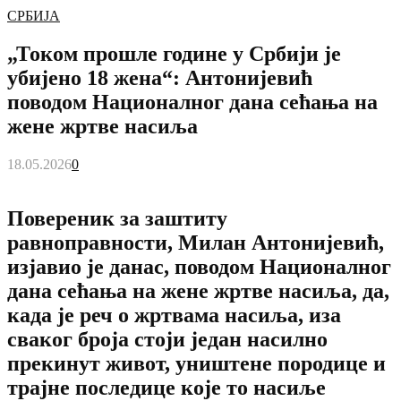
СРБИЈА
„Током прошле године у Србији је
убијено 18 жена“: Антонијевић
поводом Националног дана сећања на
жене жртве насиља
18.05.2026
0
Повереник за заштиту
равноправности, Милан Антонијевић,
изјавио је данас, поводом Националног
дана сећања на жене жртве насиља, да,
када је реч о жртвама насиља, иза
сваког броја стоји један насилно
прекинут живот, уништене породице и
трајне последице које то насиље