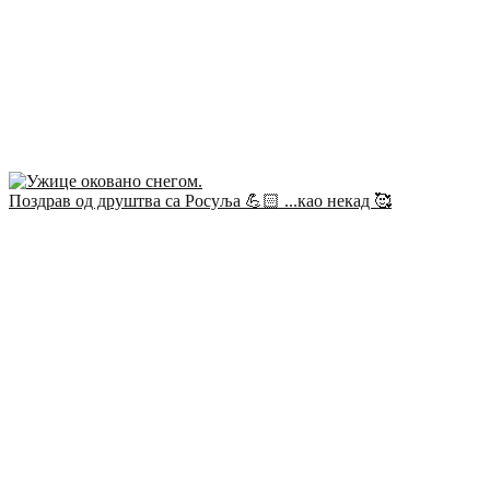
Поздрав од друштва са Росуља 💪🏻 ...као некад 🥰