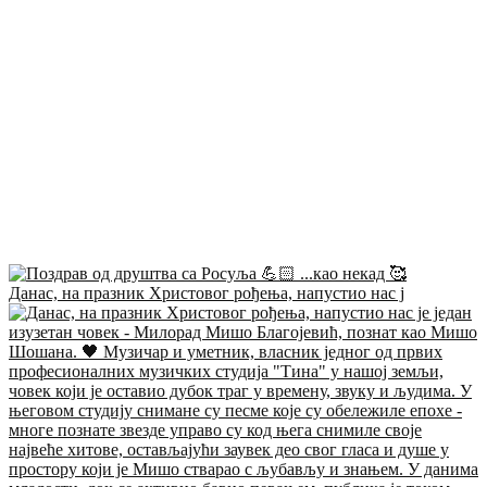
Данас, на празник Христовог рођења, напустио нас ј