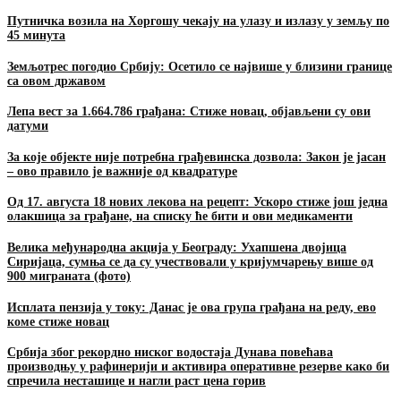
Путничка возила на Хоргошу чекају на улазу и излазу у земљу по
45 минута
Земљотрес погодио Србију: Осетило се највише у близини границе
са овом државом
Лепа вест за 1.664.786 грађана: Стиже новац, објављени су ови
датуми
За које објекте није потребна грађевинска дозвола: Закон је јасан
– ово правило је важније од квадратуре
Од 17. августа 18 нових лекова на рецепт: Ускоро стиже још једна
олакшица за грађане, на списку ће бити и ови медикаменти
Велика међународна акција у Београду: Ухапшена двојица
Сиријаца, сумња се да су учествовали у кријумчарењу више од
900 миграната (фото)
Исплата пензија у току: Данас је ова група грађана на реду, ево
коме стиже новац
Србија због рекордно ниског водостаја Дунава повећава
производњу у рафинерији и активира оперативне резерве како би
спречила несташице и нагли раст цена горив