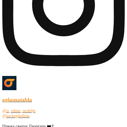
oglasnatabla
@u_ritmu_nedelje
@tackegledista
Црква светог Георгија ❤️☦️