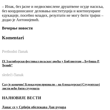
– Ипак, без јасне и недвосмислене друштвене осуде насиља,
без координисаног деловања институција и континуиране
едукације, посебно младих, резултати не могу бити трајни –
додао је Антонијевић.
Вечерње новости
Komentari
Prethodni članak
IX Златиборски фестивал пољског цвећа у Библиотеци „Љубиша Р.
Ђенић“
sledeći članak
Сад је коначно! Блокадери признали – на блокадерској Студентској
листи неће бити студената
НАЈНОВИЈЕ ВЕСТИ
Данас се у Србији обележава Дан рудара