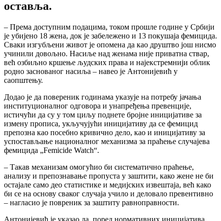
оставља.
– Према доступним подацима, током прошле године у Србији
је убијено 18 жена, док је забележено и 13 покушаја фемицида.
Сваки изгубљени живот је опомена да као друштво још нисмо
учинили довољно. Насиље над женама није приватна ствар,
већ озбиљно кршење људских права и најекстремнији облик
родно заснованог насиља – навео је Антонијевић у
саопштењу.
Додао је да повереник годинама указује на потребу јачања
институционалног одговора и унапређења превенције,
истичући да су у том циљу поднете бројне иницијативе за
измену прописа, укључујући иницијативу да се фемицид
препозна као посебно кривично дело, као и иницијативу за
успостављање националног механизма за праћење случајева
фемицида „Femicide Watch“.
– Такав механизам омогућио би систематично праћење,
анализу и препознавање пропуста у заштити, како жене не би
остајале само део статистике и медијских извештаја, већ како
би се на основу сваког случаја учило и деловало превентивно
– нагласио је повреник за заштиту равноправности.
Антонијевић је указао да, поред нормативних иницијатива,