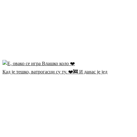
Кад је тешко, ватрогасци су ту. ❤️🚒 И данас је јед