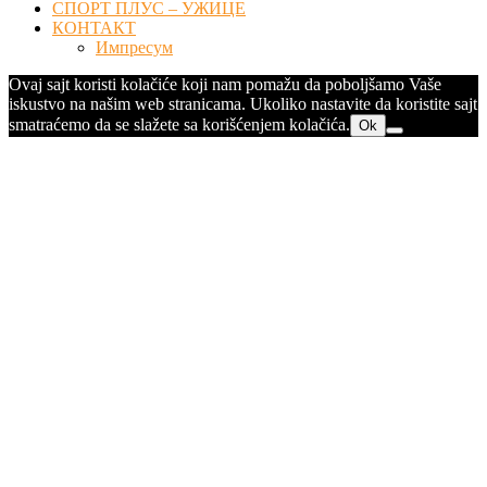
СПОРТ ПЛУС – УЖИЦЕ
КОНТАКТ
Импресум
Ovaj sajt koristi kolačiće koji nam pomažu da poboljšamo Vaše
iskustvo na našim web stranicama. Ukoliko nastavite da koristite sajt
smatraćemo da se slažete sa korišćenjem kolačića.
Ok