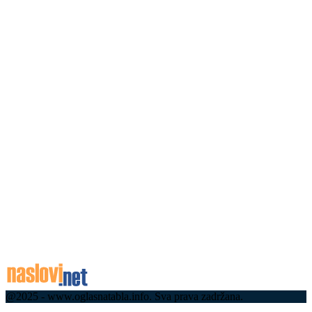
07.08.2026
Зеленски стигао у Београд: Са Вучићем о
Европи, енергетици и питањима која мењају
односе Србије и Украјине (ФОТО)(ВИДЕО)
07.08.2026
Памет у главу ако идете у Гучу – не возите
пијани: Строге полицијске контроле на сваком
излазу из драгачевске варошице...
07.08.2026
Имали су срећу, пожар заустављен на кућним
праговима: И даље траје даноноћна борба са
ватреном стихијом код Краљева
07.08.2026
@2025 - www.oglasnatabla.info. Sva prava zadržana.