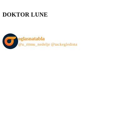
DOKTOR LUNE
oglasnatabla
@u_ritmu_nedelje
@tackegledista