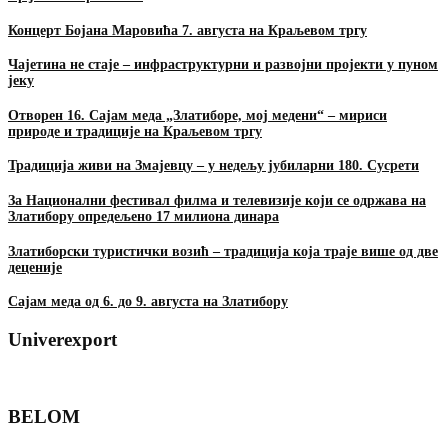
Концерт Бојана Маровића 7. августа на Краљевом тргу
Чајетина не стаје – инфраструктурни и развојни пројекти у пуном
јеку
Отворен 16. Сајам меда „Златиборе, мој медени“ – мириси
природе и традиције на Краљевом тргу
Традиција живи на Змајевцу – у недељу јубиларни 180. Сусрети
За Национални фестивал филма и телевизије који се одржава на
Златибору опредељено 17 милиона динара
Златиборски туристички возић – традиција која траје више од две
деценије
Сајам меда од 6. до 9. августа на Златибору
Univerexport
BELOM