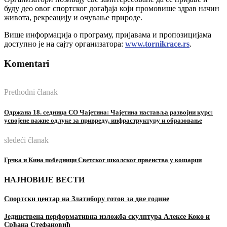
буду део овог спортског догађаја који промовише здрав начин
живота, рекреацију и очување природе.
Више информација о програму, пријавама и пропозицијама
доступно је на сајту организатора:
www.tornikrace.rs
.
Komentari
Prethodni članak
Одржана 18. седница СО Чајетина: Чајетина наставља развојни курс:
усвојене важне одлуке за привреду, инфраструктуру и образовање
sledeći članak
Грчка и Кина победници Светског школског првенства у кошарци
НАЈНОВИЈЕ ВЕСТИ
Спортски центар на Златибору готов за две године
Јединствена перформативна изложба скулптура Алексе Коко и
Срђана Стефановић