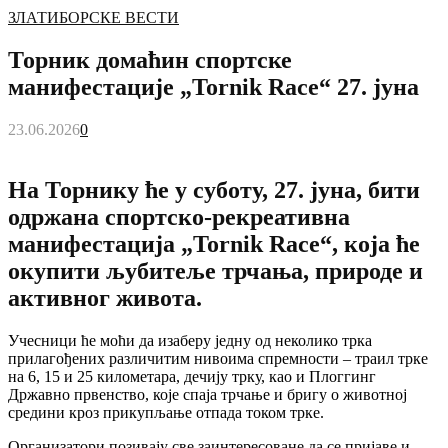
ЗЛАТИБОРСКЕ ВЕСТИ
Торник домаћин спортске
манифестације „Tornik Race“ 27. јуна
23.06.2026
0
На Торнику ће у суботу, 27. јуна, бити
одржана спортско-рекреативна
манифестација „Tornik Race“, која ће
окупити љубитеље трчања, природе и
активног живота.
Учесници ће моћи да изаберу једну од неколико трка
прилагођених различитим нивоима спремности – траил трке
на 6, 15 и 25 километара, дечију трку, као и Плоггинг
Државно првенство, које спаја трчање и бригу о животној
средини кроз прикупљање отпада током трке.
Организатори позивају све заинтересоване да се пријаве и