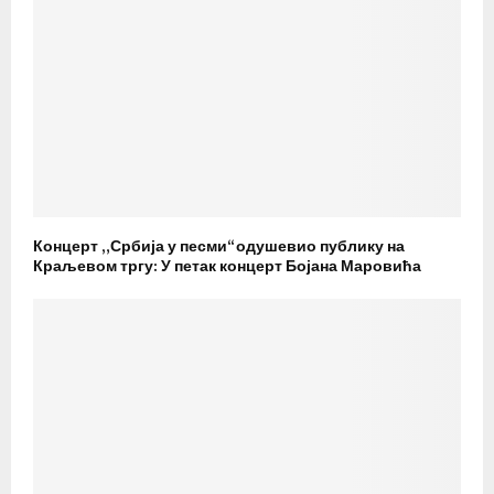
Концерт „Србија у песми“ одушевио публику на
Краљевом тргу: У петак концерт Бојана Маровића