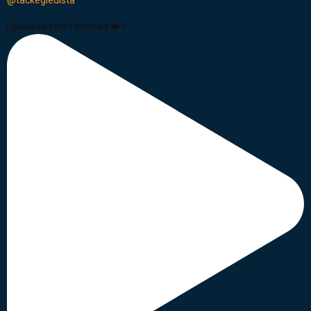
Црква светог Георгија ❤️☦️