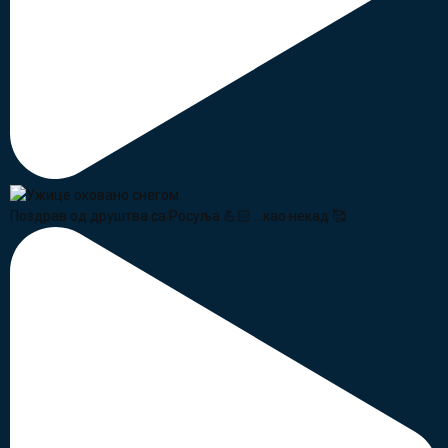
Поздрав од друштва са Росуља 💪🏻 ...као некад 🥰