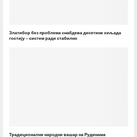
Златибор без проблема снабдева десетине хиљада
гостију – систем ради стабилно
Традиционални народни вашар на Рудинама