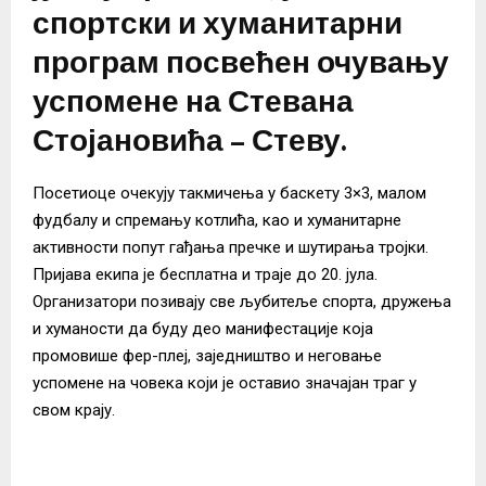
спортски и хуманитарни
програм посвећен очувању
успомене на Стевана
Стојановића – Стеву.
Посетиоце очекују такмичења у баскету 3×3, малом
фудбалу и спремању котлића, као и хуманитарне
активности попут гађања пречке и шутирања тројки.
Пријава екипа је бесплатна и траје до 20. јула.
Организатори позивају све љубитеље спорта, дружења
и хуманости да буду део манифестације која
промовише фер-плеј, заједништво и неговање
успомене на човека који је оставио значајан траг у
свом крају.