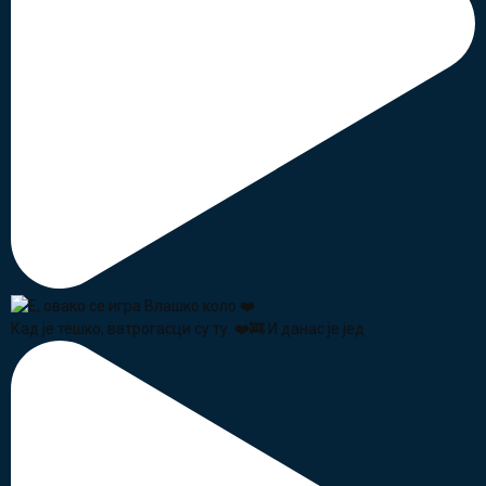
Кад је тешко, ватрогасци су ту. ❤️🚒 И данас је јед