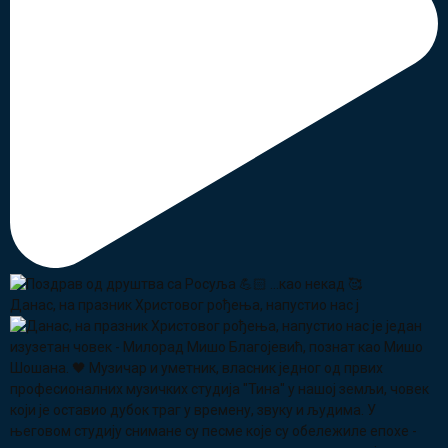
Данас, на празник Христовог рођења, напустио нас ј