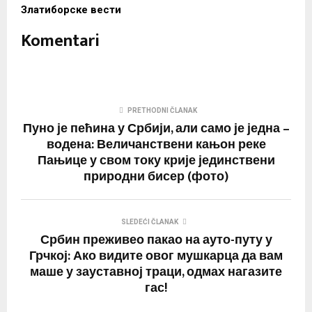
Златиборске вести
Komentari
PRETHODNI ČLANAK
Пуно је пећина у Србији, али само је једна –
водена: Величанствени кањон реке
Пањице у свом току крије јединствени
природни бисер (фото)
SLEDEĆI ČLANAK
Србин преживео пакао на ауто-путу у
Грчкој: Ако видите овог мушкарца да вам
маше у зауставној траци, одмах нагазите
гас!