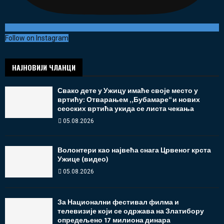
Follow on Instagram
НАЈНОВИЈИ ЧЛАНЦИ
Свако дете у Ужицу имаће своје место у
вртићу: Отварањем „Бубамаре“ и нових
сеоских вртића укида се листа чекања
05.08.2026
Волонтери као највећа снага Црвеног крста
Ужице (видео)
05.08.2026
За Национални фестивал филма и
телевизије који се одржава на Златибору
опредељено 17 милиона динара