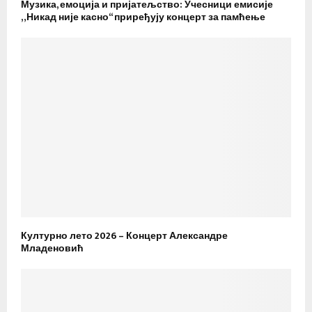
Музика, емоција и пријатељство: Учесници емисије
„Никад није касно“ приређују концерт за памћење
Културно лето 2026 – Концерт Александре
Младеновић