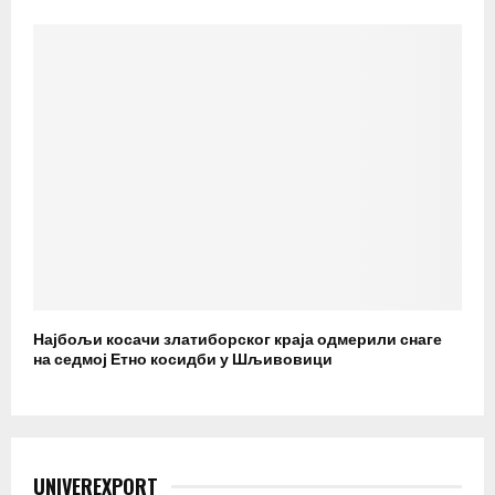
Најбољи косачи златиборског краја одмерили снаге
на седмој Етно косидби у Шљивовици
UNIVEREXPORT