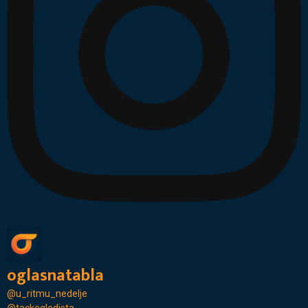
oglasnatabla
@u_ritmu_nedelje
@tackegledista