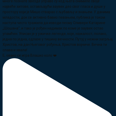
Е, овако се игра Влашко коло ❤️