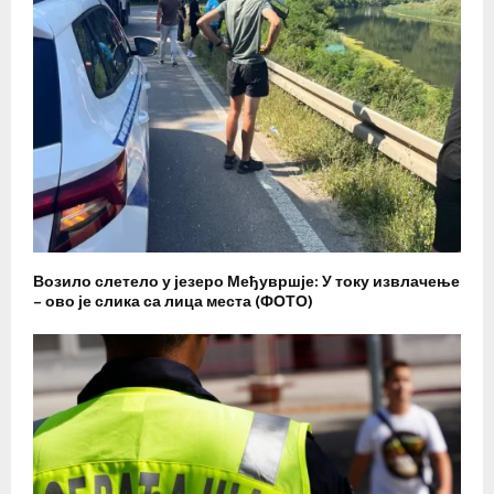
Возило слетело у језеро Међувршје: У току извлачење
– ово је слика са лица места (ФОТО)