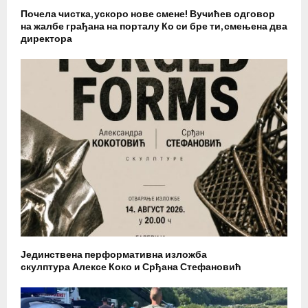
Почела чистка, ускоро нове смене! Вучићев одговор
на жалбе грађана на порталу Ко си бре ти, смењена два
директора
Јединствена перформативна изложба
скулптура Алексе Коко и Срђана Стефановић