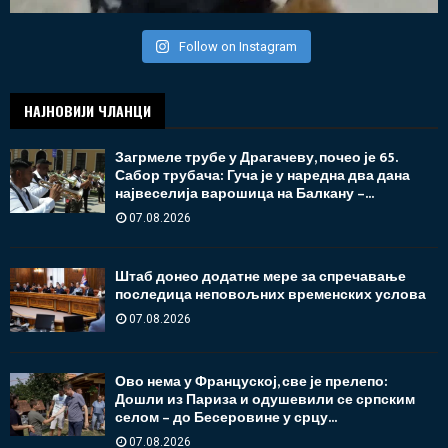
Follow on Instagram
НАЈНОВИЈИ ЧЛАНЦИ
Загрмеле трубе у Драгачеву, почео је 65.
Сабор трубача: Гуча је у наредна два дана
највеселија варошица на Балкану –...
07.08.2026
Штаб донео додатне мере за спречавање
последица неповољних временских услова
07.08.2026
Ово нема у Француској, све је прелепо:
Дошли из Париза и одушевили се српским
селом – до Бесеровине у срцу...
07.08.2026