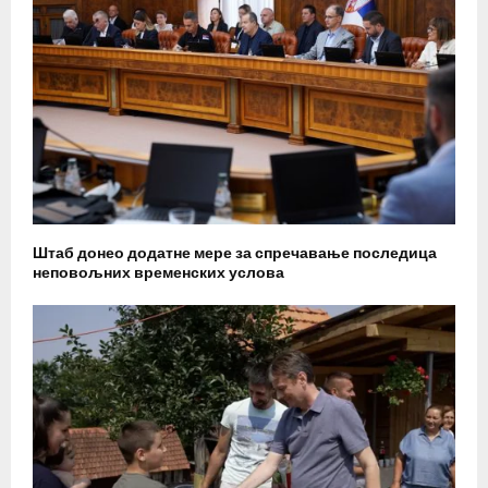
Штаб донео додатне мере за спречавање последица
неповољних временских услова