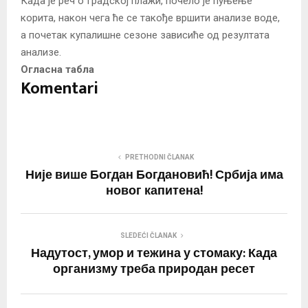
Када је реч о Градској плажи, почело је пуњење
корита, након чега ће се такође вршити анализе воде,
а почетак купалишне сезоне зависиће од резултата
анализе.
Огласна табла
Komentari
PRETHODNI ČLANAK
Није више Богдан Богдановић! Србија има
новог капитена!
SLEDEĆI ČLANAK
Надутост, умор и тежина у стомаку: Када
организму треба природан ресет