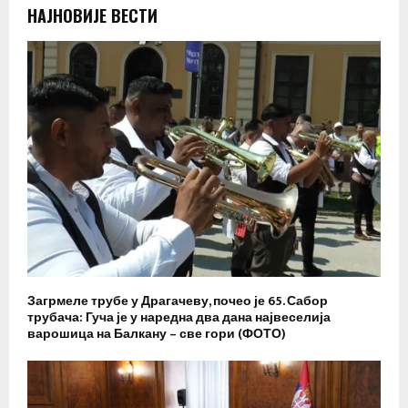
НАЈНОВИЈЕ ВЕСТИ
Загрмеле трубе у Драгачеву, почео је 65. Сабор
трубача: Гуча је у наредна два дана највеселија
варошица на Балкану – све гори (ФОТО)