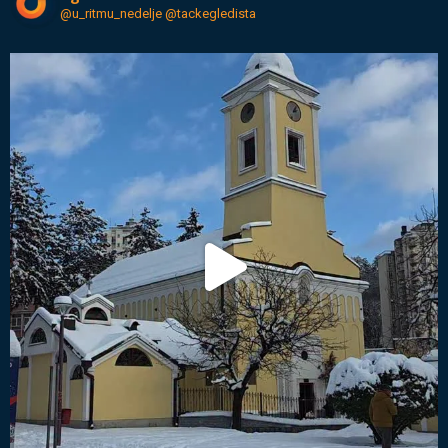
@u_ritmu_nedelje
@tackegledista