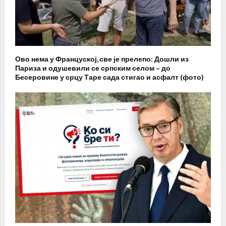
Ово нема у Француској, све је прелепо: Дошли из
Париза и одушевили се српским селом – до
Бесеровине у срцу Таре сада стигао и асфалт (фото)