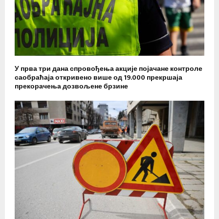
У прва три дана спровођења акције појачане контроле
саобраћаја откривено више од 19.000 прекршаја
прекорачења дозвољене брзине