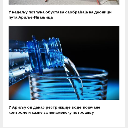
У недељу потпуна обустава саобраћаја на деоници
пута Ариље-Ивањица
У Ариљу од данас рестрикције воде, појачане
контроле и казне за ненаменску потрошњу