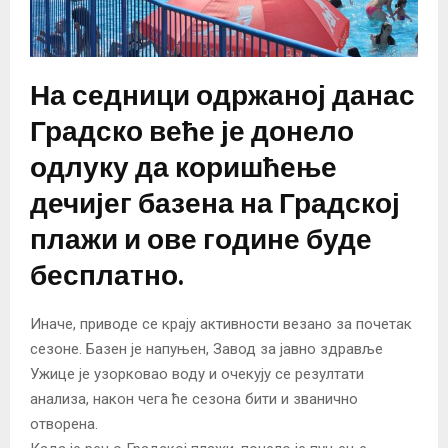
На седници одржаној данас
Градско веће је донело
одлуку да коришћење
дечијег базена на Градској
плажи и ове године буде
бесплатно.
Иначе, приводе се крају активности везано за почетак
сезоне. Базен је напуњен, Завод за јавно здравље
Ужице је узорковао воду и очекују се резултати
анализа, након чега ће сезона бити и званично
отворена.