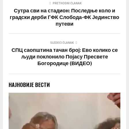
PRETHODNI ČLANAK
Сутра сви на стадион: Последње коло и
градски дерби ГФК Слобода-ФК Јединство
путеви
SLEDEĆI ČLANAK
СПЦ саопштина тачан број: Ево колико се
људи поклонило Појасу Пресвете
Богородице (ВИДЕО)
НАЈНОВИЈЕ ВЕСТИ