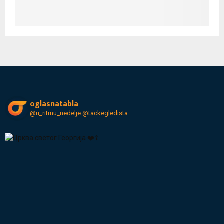
oglasnatabla
@u_ritmu_nedelje
@tackegledista