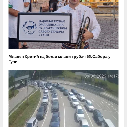
Младен Крстић најбољи млади трубач 65. Сабора у
Гучи