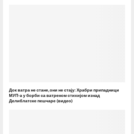
Док ватра не стане, они не стају: Храбри припадници
МУП-а у борби са ватреном стихијом изнад
Делиблатске пешчаре (видео)