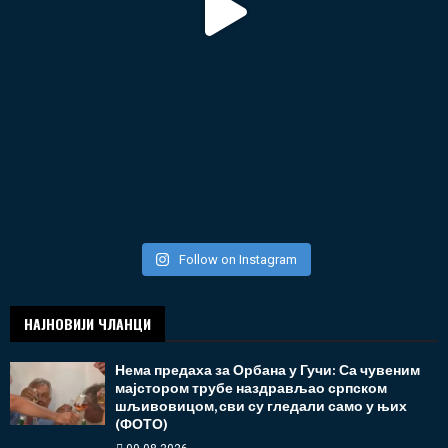
Follow on Instagram
НАЈНОВИЈИ ЧЛАНЦИ
Нема предаха за Орбана у Гучи: Са чувеним
мајстором трубе наздрављао српском
шљивовицом, сви су гледали само у њих
(ФОТО)