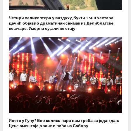
Четири хеликоптера у ваздуху, букти 1.500 хехтара:
Дачић објавио драматичан снимак из Делиблатске
пешчаре: Уморни су, али не стају
Идете у Гучу? Ево колико пара вам треба за један дан:
Цене смештаја, хране и пића на Сабору