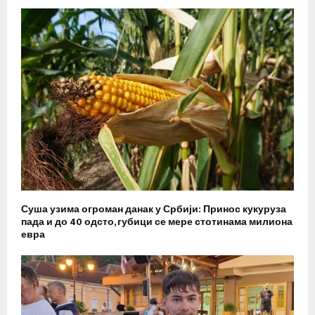
Суша узима огроман данак у Србији: Принос кукуруза
пада и до 40 одсто, губици се мере стотинама милиона
евра