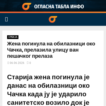
PRIMARY
MENU
СРБИЈА
Жена погинула на обилазници око
Чачка, прелазила улицу ван
пешачког прелаза
06.06.2026
0
Старија жена погинула је
данас на обилазници око
Чачка када ју је ударило
санитетско возило док је