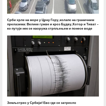
Срби хрле на море у Црну Гору, колапс на граничним
прелазима: Велике гужве и кроз Будву, Котор и Тиват –
ко путује нек се наоружа стрпљењем и понесе воде
Земљотрес у Србији! Ево где се затресло