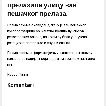
прелазила улицу ван
пешачког прелаза.
Према речима очевидаца, жену је ван пешачког
прелаза ударило санитетско возило лучанских
регистарских ознака, на којем су била укључена
ротациона светла као и звучни сигнал.
Према првим информацијама, у санитетском возилу
налазио се пацијент који је другим возилом наставио
пут.
Извор: Танјуг
Komentari