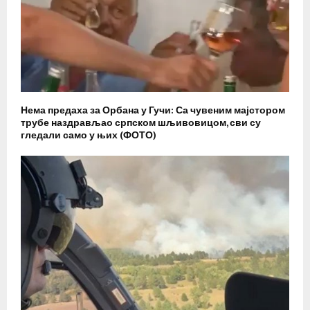
Нема предаха за Орбана у Гучи: Са чувеним мајстором
трубе наздрављао српском шљивовицом, сви су
гледали само у њих (ФОТО)