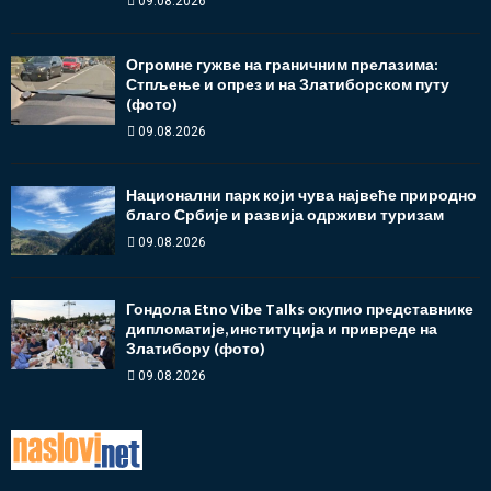
09.08.2026
Огромне гужве на граничним прелазима:
Стпљење и опрез и на Златиборском путу
(фото)
09.08.2026
Национални парк који чува највеће природно
благо Србије и развија одрживи туризам
09.08.2026
Гондола Etno Vibe Talks окупио представнике
дипломатије, институција и привреде на
Златибору (фото)
09.08.2026