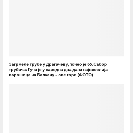
Загрмеле трубе у Драгачеву, почео је 65. Сабор
трубача: Гуча је у наредна два дана највеселија
варошица на Балкану – све гори (ФОТО)