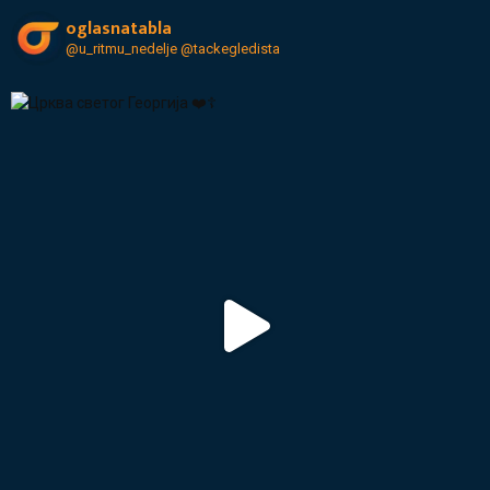
oglasnatabla
@u_ritmu_nedelje
@tackegledista