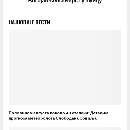
Богојављенски крст у Ужицу
НАЈНОВИЈЕ ВЕСТИ
Половином августа поново 40 степени: Детаљна
прогноза метеоролога Слободана Совиља