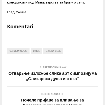
конкурисати код Министарства за бригу о селу.
Град Ужице
Komentari
OZIVLJAVANJE
UŽICE
UZICKA SELA
PRETHODNI ČLANAK
Отварaње изложбе слика арт симпозијума
„Сликарска душа истока“
SLEDEĆI ČLANAK
Почеле пријаве за пливање за