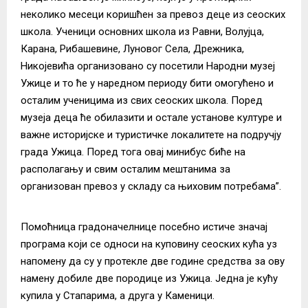
неколико месеци коришћен за превоз деце из сеоских
школа. Ученици основних школа из Равни, Волујца,
Карана, Рибашевине, Луновог Села, Дрежника,
Никојевића организовано су посетили Народни музеј
Ужице и то ће у наредном периоду бити омогућено и
осталим ученицима из свих сеоских школа. Поред
музеја деца ће обилазити и остале установе културе и
важне историјске и туристичке локалитете на подручју
града Ужица. Поред тога овај минибус биће на
располагању и свим осталим мештанима за
организован превоз у складу са њиховим потребама”.
Помоћница градoначелнице посебно истиче значај
програма који се односи на куповину сеоских кућа уз
напомену да су у протекле две године средства за ову
намену добиле две породице из Ужица. Једна је кућу
купила у Стапарима, а друга у Каменици.