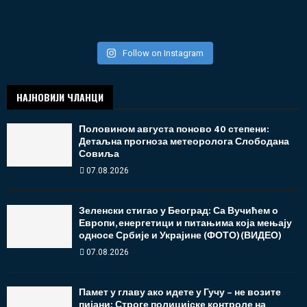
Follow on Instagram
НАЈНОВИЈИ ЧЛАНЦИ
Половином августа поново 40 степени:
Детаљна прогноза метеоролога Слободана
Совиља
07.08.2026
Зеленски стигао у Београд: Са Вучићем о
Европи, енергетици и питањима која мењају
односе Србије и Украјине (ФОТО)(ВИДЕО)
07.08.2026
Памет у главу ако идете у Гучу – не возите
пијани: Строге полицијске контроле на