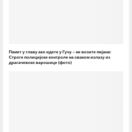
Памет у главу ако идете у Гучу – не возите пијани:
Строге полицијске контроле на сваком излазу из
драгачевске варошице (фото)