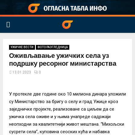
PRIMARY
MENU
УЖИЧКЕ ВЕСТИ
ФОТО РАЗГЛЕДНИЦА
Оживљавање ужичких села уз
подршку ресорног министарства
13.01.2023
0
У протекле две године око 10 милиона динара уложили
су Министарство за бригу о селу и град Ужице кроз
заједничке пројекте, реализоване са циљем да се
ужичка села оживе и у њима унапреде садржаји
неопходни за квалитетнији живот мештана. “Михољски
сусрети села”, куповина сеоских кућа и набавка