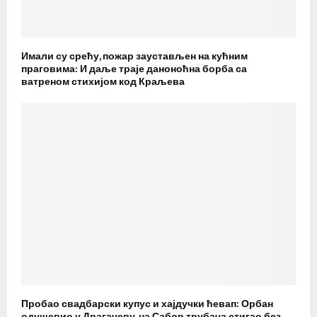
Имали су срећу, пожар заустављен на кућним
праговима: И даље траје даноноћна борба са
ватреном стихијом код Краљева
Пробао свадбарски купус и хајдучки ћевап: Орбан
одушевио у Драгачеву, на Сабор трубача стигао без