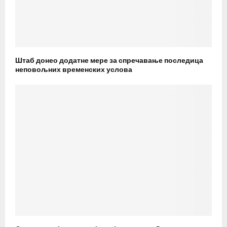
Штаб донео додатне мере за спречавање последица
неповољних временских услова