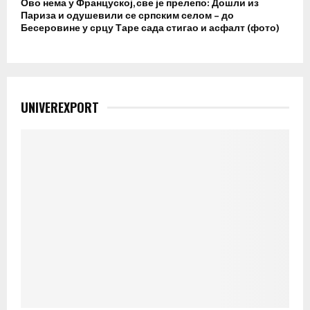
Ово нема у Француској, све је прелепо: Дошли из
Париза и одушевили се српским селом – до
Бесеровине у срцу Таре сада стигао и асфалт (фото)
UNIVEREXPORT