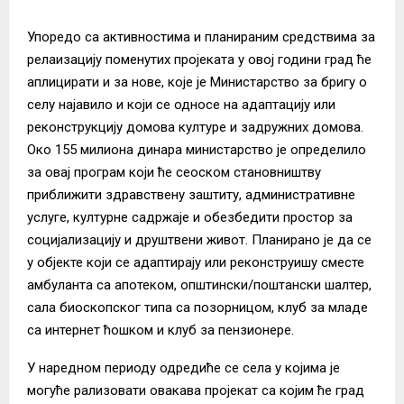
Упоредо са активностима и планираним средствима за
релаизацију поменутих пројеката у овој години град ће
аплицирати и за нове, које је Министарство за бригу о
селу најавило и који се односе на адаптацију или
реконструкцију домова културе и задружних домова.
Око 155 милиона динара министарство је определило
за овај програм који ће сеоском становништву
приближити здравствену заштиту, административне
услуге, културне садржаје и обезбедити простор за
социјализацију и друштвени живот. Планирано је да се
у објекте који се адаптирају или реконструишу сместе
амбуланта са апотеком, општински/поштански шалтер,
сала биоскопског типа са позорницом, клуб за младе
са интернет ћошком и клуб за пензионере.
У наредном периоду одредиће се села у којима је
могуће рализовати овакава пројекат са којим ће град