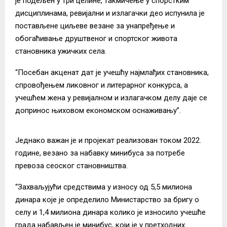
је подељен у три целине, такмичење у спорстким
дисциплинама, ревијални и излагачки део испунила је
постављене циљеве везане за унапређење и
обогаћивање друштвеног и спортског живота
становника ужичких села.
“Посебан акценат дат је учешћу најмлађих становника,
спровођењем ликовног и литерарног конкурса, а
учешћем жена у ревијалном и излагачком делу даје се
допринос њиховом економском оснаживању”.
Једнако важан је и пројекат реализован током 2022.
године, везано за набавку минибуса за потребе
превоза сеоског становништва.
“Захваљујући средствима у износу од 5,5 милиона
динара које је определило Министарство за бригу о
селу и 1,4 милиона динара колико је износило учешће
града набављен је минибус, који је у претходних